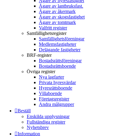
Ägare av hyresfastighet
Ägare av lantbruksfast.
Ägare av åkermark
Ägare av skogsfastighet
Ägare av tomtmark
Valfritt register
Samfällighetsregister
Samfällighetsföreningar
Medlemsfastigheter
Delägande fastigheter
BRF-register
Bostadsrättsföreningar
Bostadsrättsboende
Övriga register
Nya lagfarter
Privata hyresvärdar
Hyresrättsboende
Villaboende
Företagsregister
Andra målgrupper
Beställ
Enskilda upplysningar
Fullständiga register
Nyhetsbrev
Information