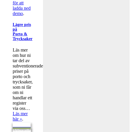
för att
ladda ned
demo
.
Lägre pris
på
Porto &
Trycksaker
Läs mer
om hur ni
tar del av
subventionerade
priser på
porto och
trycksaker,
som ni får
om ni
handlar ett
register
via oss…
Läs mer
här »
.
Tillbaka
/ Visa alla