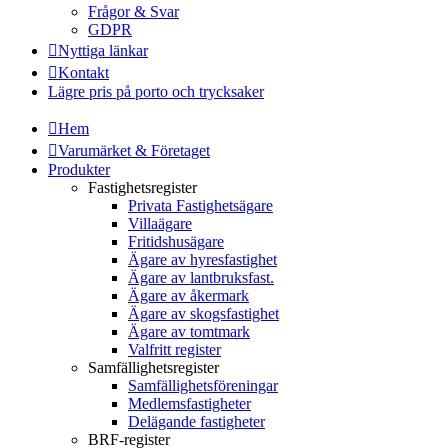
Frågor & Svar
GDPR
Nyttiga länkar
Kontakt
Lägre pris på porto och trycksaker
Hem
Varumärket & Företaget
Produkter
Fastighetsregister
Privata Fastighetsägare
Villaägare
Fritidshusägare
Ägare av hyresfastighet
Ägare av lantbruksfast.
Ägare av åkermark
Ägare av skogsfastighet
Ägare av tomtmark
Valfritt register
Samfällighetsregister
Samfällighetsföreningar
Medlemsfastigheter
Delägande fastigheter
BRF-register