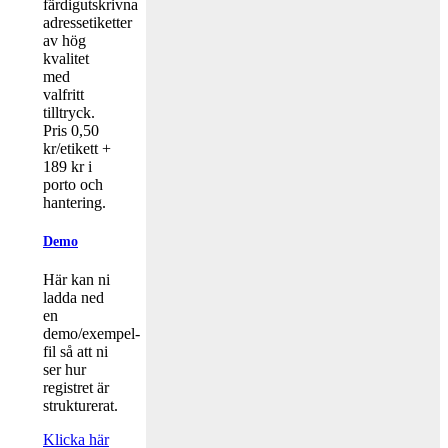
färdigutskrivna
adressetiketter
av hög
kvalitet
med
valfritt
tilltryck.
Pris 0,50
kr/etikett +
189 kr i
porto och
hantering.
Demo
Här kan ni
ladda ned
en
demo/exempel-
fil så att ni
ser hur
registret är
strukturerat.
Klicka här