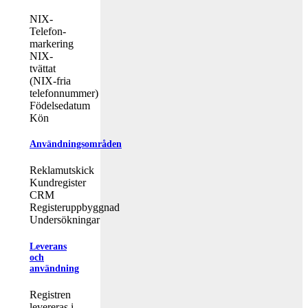
NIX-
Telefon-
markering
NIX-
tvättat
(NIX-fria
telefonnummer)
Födelsedatum
Kön
Användningsområden
Reklamutskick
Kundregister
CRM
Registeruppbyggnad
Undersökningar
Leverans
och
användning
Registren
levereras i