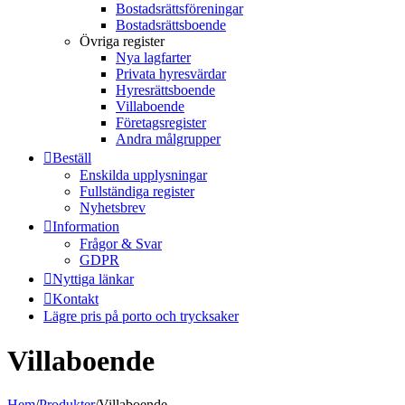
Bostadsrättsföreningar
Bostadsrättsboende
Övriga register
Nya lagfarter
Privata hyresvärdar
Hyresrättsboende
Villaboende
Företagsregister
Andra målgrupper
Beställ
Enskilda upplysningar
Fullständiga register
Nyhetsbrev
Information
Frågor & Svar
GDPR
Nyttiga länkar
Kontakt
Lägre pris på porto och trycksaker
Villaboende
Hem
/
Produkter
/
Villaboende