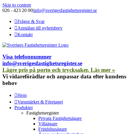
Skip to content
026 - 423 20 00
|
info@sverigesfastighetsregister.se
Frågor & Svar
Anmälan till nyhetsbrev
Kontakt
Visa telefonnummer
info@sverigesfastighetsregister.se
Lägre pris på porto och trycksaker. Läs mer »
Vi vidareförädlar och anpassar data efter kundens
behov
Hem
Varumärket & Företaget
Produkter
Fastighetsregister
Privata Fastighetsägare
Villaägare
Fritidshusägare