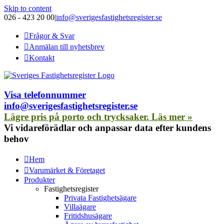
Skip to content
026 - 423 20 00
|
info@sverigesfastighetsregister.se
Frågor & Svar
Anmälan till nyhetsbrev
Kontakt
Visa telefonnummer
info@sverigesfastighetsregister.se
Lägre pris på porto och trycksaker. Läs mer »
Vi vidareförädlar och anpassar data efter kundens
behov
Hem
Varumärket & Företaget
Produkter
Fastighetsregister
Privata Fastighetsägare
Villaägare
Fritidshusägare