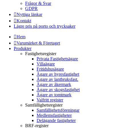
Frågor & Svar
GDPR
Nyttiga länkar
Kontakt
Lägre pris på porto och trycksaker
Hem
Varumärket & Företaget
Produkter
Fastighetsregister
Privata Fastighetsägare
Villaägare
Fritidshusägare
Ägare av hyresfastighet
Ägare av lantbruksfast.
Ägare av åkermark
Ägare av skogsfastighet
Ägare av tomtmark
Valfritt register
Samfällighetsregister
Samfällighetsföreningar
Medlemsfastigheter
Delägande fastigheter
BRF-register