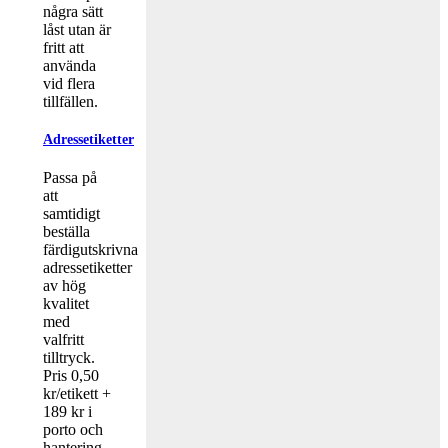
några sätt
låst utan är
fritt att
använda
vid flera
tillfällen.
Adressetiketter
Passa på
att
samtidigt
beställa
färdigutskrivna
adressetiketter
av hög
kvalitet
med
valfritt
tilltryck.
Pris 0,50
kr/etikett +
189 kr i
porto och
hantering.