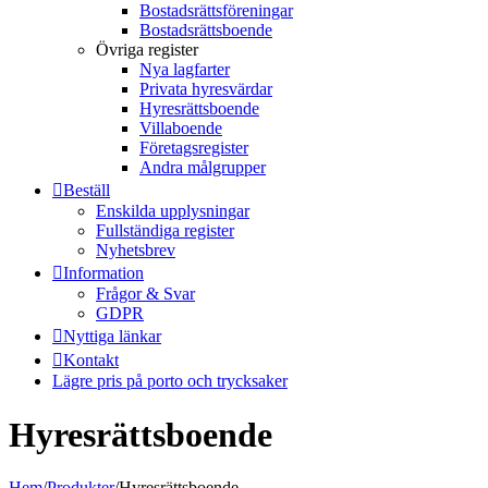
Bostadsrättsföreningar
Bostadsrättsboende
Övriga register
Nya lagfarter
Privata hyresvärdar
Hyresrättsboende
Villaboende
Företagsregister
Andra målgrupper
Beställ
Enskilda upplysningar
Fullständiga register
Nyhetsbrev
Information
Frågor & Svar
GDPR
Nyttiga länkar
Kontakt
Lägre pris på porto och trycksaker
Hyresrättsboende
Hem
/
Produkter
/
Hyresrättsboende