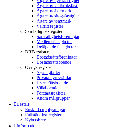
Ägare av hyresfastighet
Ägare av lantbruksfast.
Ägare av åkermark
Ägare av skogsfastighet
Ägare av tomtmark
Valfritt register
Samfällighetsregister
Samfällighetsföreningar
Medlemsfastigheter
Delägande fastigheter
BRF-register
Bostadsrättsföreningar
Bostadsrättsboende
Övriga register
Nya lagfarter
Privata hyresvärdar
Hyresrättsboende
Villaboende
Företagsregister
Andra målgrupper
Beställ
Enskilda upplysningar
Fullständiga register
Nyhetsbrev
Information