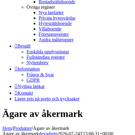
Bostadsrättsboende
Övriga register
Nya lagfarter
Privata hyresvärdar
Hyresrättsboende
Villaboende
Företagsregister
Andra målgrupper
Beställ
Enskilda upplysningar
Fullständiga register
Nyhetsbrev
Information
Frågor & Svar
GDPR
Nyttiga länkar
Kontakt
Lägre pris på porto och trycksaker
Ägare av åkermark
Hem
/
Produkter
/
Ägare av åkermark
Ägare av åkermark
devadmin
2026-07-24T15:06:31+00:00