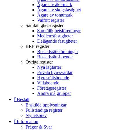
Ägare av åkermark
Ägare av skogsfastighet
Ägare av tomtmark
Valfritt register
Samfällighetsregister
Samfällighetsföreningar
Medlemsfastigheter
Delägande fastigheter
BRF-register
Bostadsrättsföreningar
Bostadsrättsboende
Övriga register
Nya lagfarter
Privata hyresvärdar
Hyresrättsboende
Villaboende
Företagsregister
Andra målgrupper
Beställ
Enskilda upplysningar
Fullständiga register
Nyhetsbrev
Information
Frågor & Svar