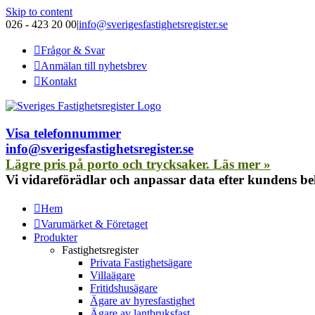
Skip to content
026 - 423 20 00
|
info@sverigesfastighetsregister.se
Frågor & Svar
Anmälan till nyhetsbrev
Kontakt
Visa telefonnummer
info@sverigesfastighetsregister.se
Lägre pris på porto och trycksaker. Läs mer »
Vi vidareförädlar och anpassar data efter kundens b
Hem
Varumärket & Företaget
Produkter
Fastighetsregister
Privata Fastighetsägare
Villaägare
Fritidshusägare
Ägare av hyresfastighet
Ägare av lantbruksfast.