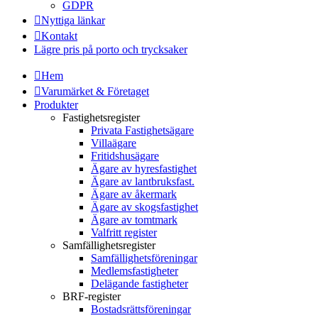
GDPR
Nyttiga länkar
Kontakt
Lägre pris på porto och trycksaker
Hem
Varumärket & Företaget
Produkter
Fastighetsregister
Privata Fastighetsägare
Villaägare
Fritidshusägare
Ägare av hyresfastighet
Ägare av lantbruksfast.
Ägare av åkermark
Ägare av skogsfastighet
Ägare av tomtmark
Valfritt register
Samfällighetsregister
Samfällighetsföreningar
Medlemsfastigheter
Delägande fastigheter
BRF-register
Bostadsrättsföreningar