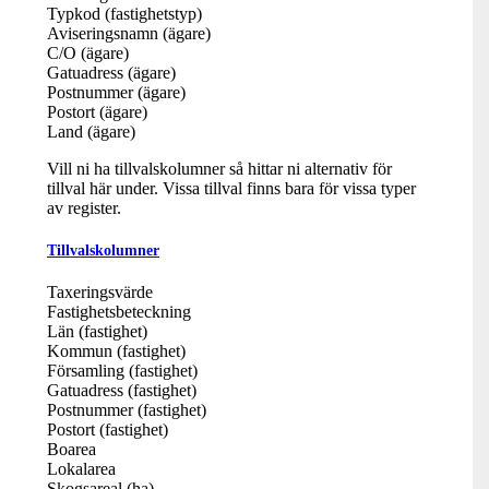
Typkod (fastighetstyp)
Aviseringsnamn (ägare)
C/O (ägare)
Gatuadress (ägare)
Postnummer (ägare)
Postort (ägare)
Land (ägare)
Vill ni ha tillvalskolumner så hittar ni alternativ för
tillval här under. Vissa tillval finns bara för vissa typer
av register.
Tillvalskolumner
Taxeringsvärde
Fastighetsbeteckning
Län (fastighet)
Kommun (fastighet)
Församling (fastighet)
Gatuadress (fastighet)
Postnummer (fastighet)
Postort (fastighet)
Boarea
Lokalarea
Skogsareal (ha)