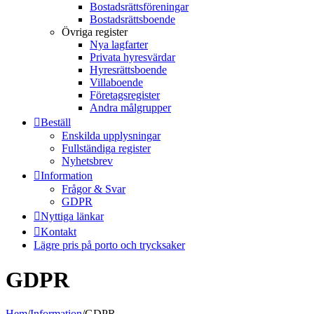
Bostadsrättsföreningar
Bostadsrättsboende
Övriga register
Nya lagfarter
Privata hyresvärdar
Hyresrättsboende
Villaboende
Företagsregister
Andra målgrupper
Beställ
Enskilda upplysningar
Fullständiga register
Nyhetsbrev
Information
Frågor & Svar
GDPR
Nyttiga länkar
Kontakt
Lägre pris på porto och trycksaker
GDPR
Hem
/
Information
/
GDPR