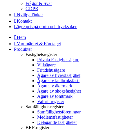
Frågor & Svar
GDPR
Nyttiga länkar
Kontakt
Lägre pris på porto och trycksaker
Hem
Varumärket & Företaget
Produkter
Fastighetsregister
Privata Fastighetsägare
Villaägare
Fritidshusägare
Ägare av hyresfastighet
Ägare av lantbruksfast.
Ägare av åkermark
Ägare av skogsfastighet
Ägare av tomtmark
Valfritt register
Samfällighetsregister
Samfällighetsföreningar
Medlemsfastigheter
Delägande fastigheter
BRF-register