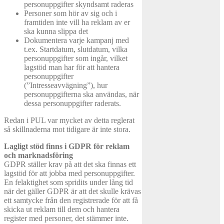
personuppgifter skyndsamt raderas
Personer som hör av sig och i
framtiden inte vill ha reklam av er
ska kunna slippa det
Dokumentera varje kampanj med
t.ex. Startdatum, slutdatum, vilka
personuppgifter som ingår, vilket
lagstöd man har för att hantera
personuppgifter
(”Intresseavvägning”), hur
personuppgifterna ska användas, när
dessa personuppgifter raderats.
Redan i PUL var mycket av detta reglerat
så skillnaderna mot tidigare är inte stora.
Lagligt stöd finns i GDPR för reklam
och marknadsföring
GDPR ställer krav på att det ska finnas ett
lagstöd för att jobba med personuppgifter.
En felaktighet som spridits under lång tid
när det gäller GDPR är att det skulle krävas
ett samtycke från den registrerade för att få
skicka ut reklam till dem och hantera
register med personer, det stämmer inte.