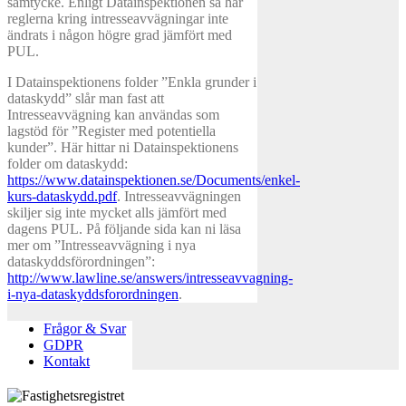
samtycke. Enligt Datainspektionen så har
reglerna kring intresseavvägningar inte
ändrats i någon högre grad jämfört med
PUL.
I Datainspektionens folder ”Enkla grunder i
dataskydd” slår man fast att
Intresseavvägning kan användas som
lagstöd för ”Register med potentiella
kunder”. Här hittar ni Datainspektionens
folder om dataskydd:
https://www.datainspektionen.se/Documents/enkel-
kurs-dataskydd.pdf
. Intresseavvägningen
skiljer sig inte mycket alls jämfört med
dagens PUL. På följande sida kan ni läsa
mer om ”Intresseavvägning i nya
dataskyddsförordningen”:
http://www.lawline.se/answers/intresseavvagning-
i-nya-dataskyddsforordningen
.
Frågor & Svar
GDPR
Kontakt