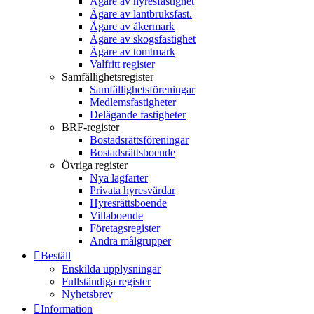
Ägare av hyresfastighet
Ägare av lantbruksfast.
Ägare av åkermark
Ägare av skogsfastighet
Ägare av tomtmark
Valfritt register
Samfällighetsregister
Samfällighetsföreningar
Medlemsfastigheter
Delägande fastigheter
BRF-register
Bostadsrättsföreningar
Bostadsrättsboende
Övriga register
Nya lagfarter
Privata hyresvärdar
Hyresrättsboende
Villaboende
Företagsregister
Andra målgrupper
Beställ
Enskilda upplysningar
Fullständiga register
Nyhetsbrev
Information