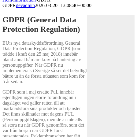
GDPR
devadmin
2026-03-20T13:08:40+00:00
GDPR (General Data
Protection Regulation)
EU:s nya dataskyddsförordning General
Data Protection Regulation, GDPR (som
trädde i kraft den 25 maj 2018) innebär
bland annat hårdare krav på hantering av
personuppgifter. När GDPR nu
implementerats i Sverige så ser det betydligt
bättre ut än de första utkasten som kom för
5 år sedan.
GDPR som i maj ersatte PuL innebär
egentligen ingen större förändring än i
dagsläget vad gäller rätten till att
marknadsföra sina produkter och tjänster.
Det finns skillnader mot dagens PUL
(Personuppgiftslagen), men de är inte alls
så stora nu när GDPR genomförs, som det
var från början när GDPR först
presenterades. Reklambranschen har fått