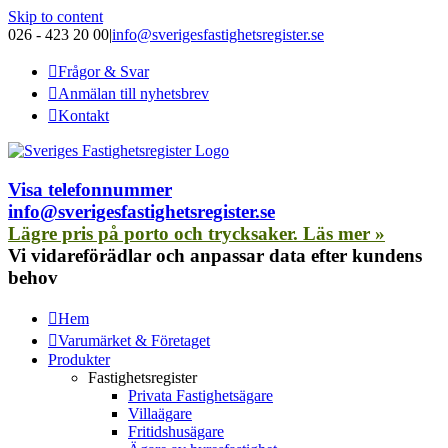
Skip to content
026 - 423 20 00
|
info@sverigesfastighetsregister.se
Frågor & Svar
Anmälan till nyhetsbrev
Kontakt
Visa telefonnummer
info@sverigesfastighetsregister.se
Lägre pris på porto och trycksaker. Läs mer »
Vi vidareförädlar och anpassar data efter kundens
behov
Hem
Varumärket & Företaget
Produkter
Fastighetsregister
Privata Fastighetsägare
Villaägare
Fritidshusägare