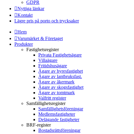
GDPR
Nyttiga länkar
Kontakt
Lägre pris på porto och trycksaker
Hem
Varumärket & Företaget
Produkter
Fastighetsregister
Privata Fastighetsägare
Villaägare
Fritidshusägare
Ägare av hyresfastighet
Ägare av lantbruksfast.
Ägare av åkermark
Ägare av skogsfastighet
Ägare av tomtmark
Valfritt register
Samfällighetsregister
Samfällighetsföreningar
Medlemsfastigheter
Delägande fastigheter
BRF-register
Bostadsrättsföreningar