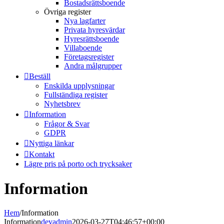
Bostadsrättsboende
Övriga register
Nya lagfarter
Privata hyresvärdar
Hyresrättsboende
Villaboende
Företagsregister
Andra målgrupper
Beställ
Enskilda upplysningar
Fullständiga register
Nyhetsbrev
Information
Frågor & Svar
GDPR
Nyttiga länkar
Kontakt
Lägre pris på porto och trycksaker
Information
Hem
/
Information
Information
devadmin
2026-03-27T04:46:57+00:00