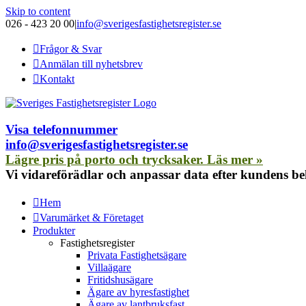
Skip to content
026 - 423 20 00
|
info@sverigesfastighetsregister.se
Frågor & Svar
Anmälan till nyhetsbrev
Kontakt
Visa telefonnummer
info@sverigesfastighetsregister.se
Lägre pris på porto och trycksaker. Läs mer »
Vi vidareförädlar och anpassar data efter kundens b
Hem
Varumärket & Företaget
Produkter
Fastighetsregister
Privata Fastighetsägare
Villaägare
Fritidshusägare
Ägare av hyresfastighet
Ägare av lantbruksfast.