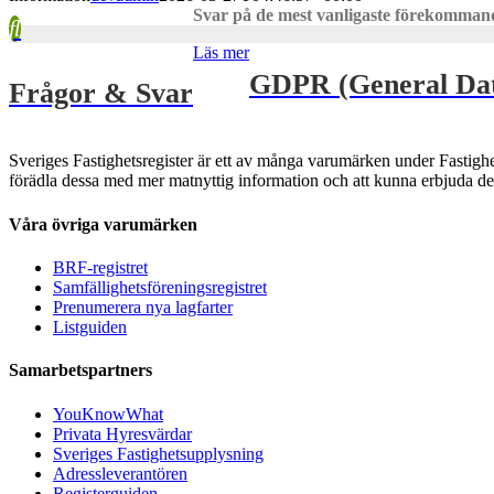
Svar på de mest vanligaste förekomman
Läs mer
GDPR (General Data
Frågor & Svar
Sveriges Fastighetsregister är ett av många varumärken under Fastighets
förädla dessa med mer matnyttig information och att kunna erbjuda detta t
Våra övriga varumärken
BRF-registret
Samfällighetsföreningsregistret
Prenumerera nya lagfarter
Listguiden
Samarbetspartners
YouKnowWhat
Privata Hyresvärdar
Sveriges Fastighetsupplysning
Adressleverantören
Registerguiden