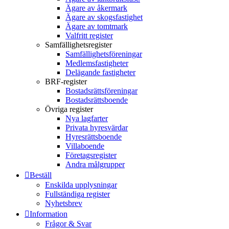
Ägare av åkermark
Ägare av skogsfastighet
Ägare av tomtmark
Valfritt register
Samfällighetsregister
Samfällighetsföreningar
Medlemsfastigheter
Delägande fastigheter
BRF-register
Bostadsrättsföreningar
Bostadsrättsboende
Övriga register
Nya lagfarter
Privata hyresvärdar
Hyresrättsboende
Villaboende
Företagsregister
Andra målgrupper
Beställ
Enskilda upplysningar
Fullständiga register
Nyhetsbrev
Information
Frågor & Svar