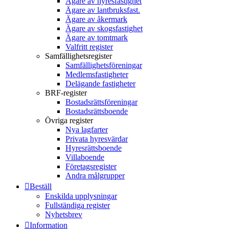
Ägare av hyresfastighet
Ägare av lantbruksfast.
Ägare av åkermark
Ägare av skogsfastighet
Ägare av tomtmark
Valfritt register
Samfällighetsregister
Samfällighetsföreningar
Medlemsfastigheter
Delägande fastigheter
BRF-register
Bostadsrättsföreningar
Bostadsrättsboende
Övriga register
Nya lagfarter
Privata hyresvärdar
Hyresrättsboende
Villaboende
Företagsregister
Andra målgrupper
Beställ
Enskilda upplysningar
Fullständiga register
Nyhetsbrev
Information