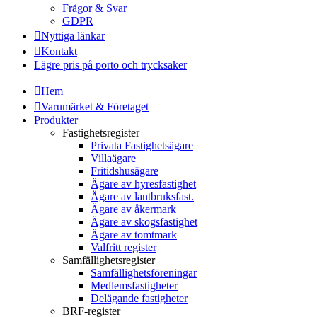
Frågor & Svar
GDPR
Nyttiga länkar
Kontakt
Lägre pris på porto och trycksaker
Hem
Varumärket & Företaget
Produkter
Fastighetsregister
Privata Fastighetsägare
Villaägare
Fritidshusägare
Ägare av hyresfastighet
Ägare av lantbruksfast.
Ägare av åkermark
Ägare av skogsfastighet
Ägare av tomtmark
Valfritt register
Samfällighetsregister
Samfällighetsföreningar
Medlemsfastigheter
Delägande fastigheter
BRF-register