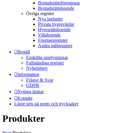
Bostadsrättsföreningar
Bostadsrättsboende
Övriga register
Nya lagfarter
Privata hyresvärdar
Hyresrättsboende
Villaboende
Företagsregister
Andra målgrupper
Beställ
Enskilda upplysningar
Fullständiga register
Nyhetsbrev
Information
Frågor & Svar
GDPR
Nyttiga länkar
Kontakt
Lägre pris på porto och trycksaker
Produkter
Hem
/
Produkter