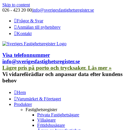
Skip to content
026 - 423 20 00
|
info@sverigesfastighetsregister.se
Frågor & Svar
Anmälan till nyhetsbrev
Kontakt
Visa telefonnummer
info@sverigesfastighetsregister.se
Lägre pris på porto och trycksaker. Läs mer »
Vi vidareförädlar och anpassar data efter kundens
behov
Hem
Varumärket & Företaget
Produkter
Fastighetsregister
Privata Fastighetsägare
Villaägare
Fritidshusägare