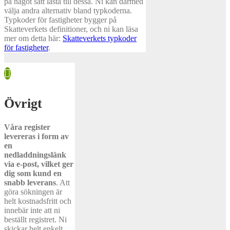
på något sätt låsta till dessa. Ni kan därmed
välja andra alternativ bland typkoderna.
Typkoder för fastigheter bygger på
Skatteverkets definitioner, och ni kan läsa
mer om detta här:
Skatteverkets typkoder
för fastigheter
.
Övrigt
Våra register
levereras i form av
en
nedladdningslänk
via e-post, vilket ger
dig som kund en
snabb leverans
.
Att
göra sökningen är
helt kostnadsfritt och
innebär inte att ni
beställt registret. Ni
skickar helt enkelt