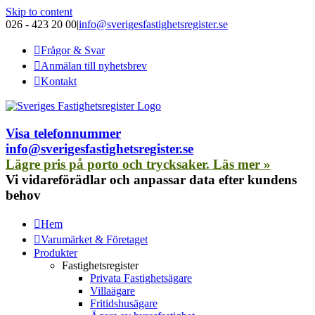
Skip to content
026 - 423 20 00
|
info@sverigesfastighetsregister.se
Frågor & Svar
Anmälan till nyhetsbrev
Kontakt
Visa telefonnummer
info@sverigesfastighetsregister.se
Lägre pris på porto och trycksaker. Läs mer »
Vi vidareförädlar och anpassar data efter kundens
behov
Hem
Varumärket & Företaget
Produkter
Fastighetsregister
Privata Fastighetsägare
Villaägare
Fritidshusägare