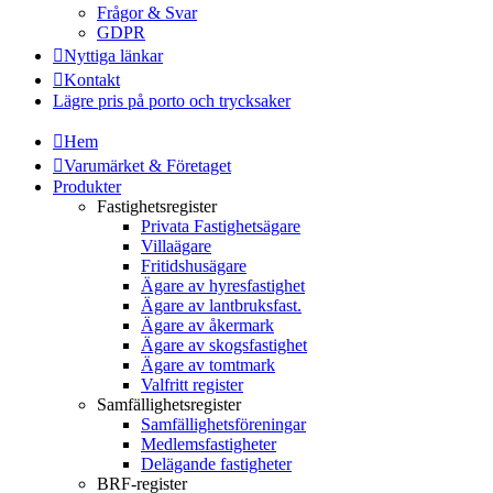
Frågor & Svar
GDPR
Nyttiga länkar
Kontakt
Lägre pris på porto och trycksaker
Hem
Varumärket & Företaget
Produkter
Fastighetsregister
Privata Fastighetsägare
Villaägare
Fritidshusägare
Ägare av hyresfastighet
Ägare av lantbruksfast.
Ägare av åkermark
Ägare av skogsfastighet
Ägare av tomtmark
Valfritt register
Samfällighetsregister
Samfällighetsföreningar
Medlemsfastigheter
Delägande fastigheter
BRF-register