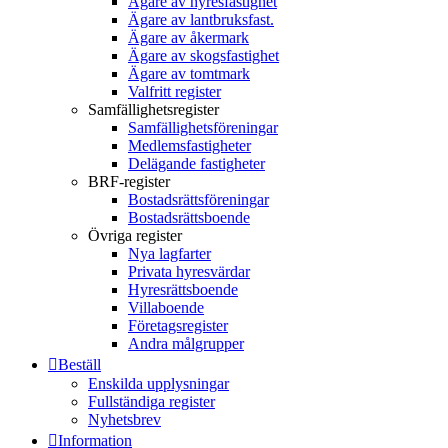
Ägare av hyresfastighet
Ägare av lantbruksfast.
Ägare av åkermark
Ägare av skogsfastighet
Ägare av tomtmark
Valfritt register
Samfällighetsregister
Samfällighetsföreningar
Medlemsfastigheter
Delägande fastigheter
BRF-register
Bostadsrättsföreningar
Bostadsrättsboende
Övriga register
Nya lagfarter
Privata hyresvärdar
Hyresrättsboende
Villaboende
Företagsregister
Andra målgrupper
Beställ
Enskilda upplysningar
Fullständiga register
Nyhetsbrev
Information