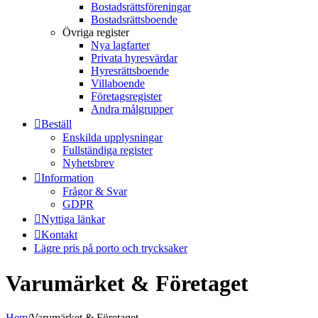
Bostadsrättsföreningar
Bostadsrättsboende
Övriga register
Nya lagfarter
Privata hyresvärdar
Hyresrättsboende
Villaboende
Företagsregister
Andra målgrupper
Beställ
Enskilda upplysningar
Fullständiga register
Nyhetsbrev
Information
Frågor & Svar
GDPR
Nyttiga länkar
Kontakt
Lägre pris på porto och trycksaker
Varumärket & Företaget
Hem
/
Varumärket & Företaget