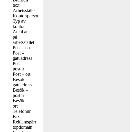
text
Arbetsställe
Kontor/person
Typ av
kontor
Antal anst.
på
arbetsstället
Post – co
Post –
gatuadress
Post –
postnr
Post – ort
Besök –
gatuadress
Besök –
postnr
Besök –
ort
Telefonnr
Fax
Reklamspärr
topdomain