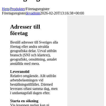
Hem
/
Produkter
/
Företagsregister
Företagsregister
devadmin
2026-02-20T13:16:38+00:00
Adresser till
företag
Beställ adresser till Sveriges alla
företag eller andra utvalda
geografiska delar. Urval utifrån
bransch (SNI och klartext),
geografiskt, omsättning, antalet
anställda med mera.
Leveranstid
Relativt omgående. Allt utifrån
arbetsbelastningen vid
beställningstillfället. Därmed
leverans oftast samma dag, men
i undantagsfall dagen efter.
Starta en sökning
Via knappen nedan kan ni