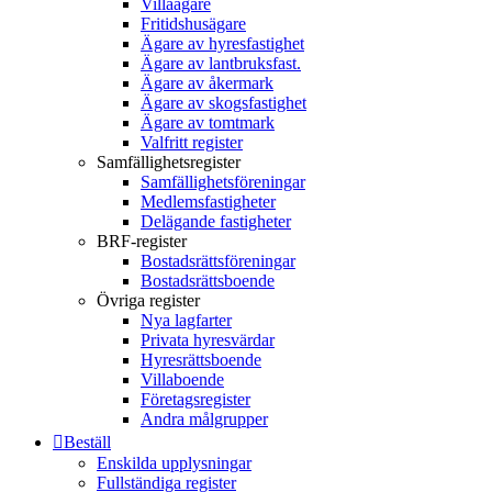
Villaägare
Fritidshusägare
Ägare av hyresfastighet
Ägare av lantbruksfast.
Ägare av åkermark
Ägare av skogsfastighet
Ägare av tomtmark
Valfritt register
Samfällighetsregister
Samfällighetsföreningar
Medlemsfastigheter
Delägande fastigheter
BRF-register
Bostadsrättsföreningar
Bostadsrättsboende
Övriga register
Nya lagfarter
Privata hyresvärdar
Hyresrättsboende
Villaboende
Företagsregister
Andra målgrupper
Beställ
Enskilda upplysningar
Fullständiga register