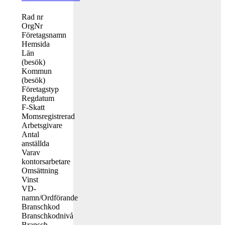
Rad nr
OrgNr
Företagsnamn
Hemsida
Län
(besök)
Kommun
(besök)
Företagstyp
Regdatum
F-Skatt
Momsregistrerad
Arbetsgivare
Antal
anställda
Varav
kontorsarbetare
Omsättning
Vinst
VD-
namn/Ordförande
Branschkod
Branschkodnivå
Bransch