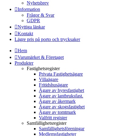
Nyhetsbrev
Information
Frågor & Svar
GDPR
Nyttiga länkar
Kontakt
Lägre pris på porto och trycksaker
Hem
Varumärket & Företaget
Produkter
Fastighetsregister
Privata Fastighetsägare
Villaägare
Fritidshusägare
Ägare av hyresfastighet
Ägare av lantbruksfast.
Ägare av åkermark
Ägare av skogsfastighet
Ägare av tomtmark
Valfritt register
Samfällighetsregister
Samfällighetsföreningar
Medlemsfastigheter