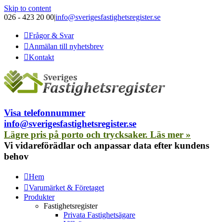
Skip to content
026 - 423 20 00
|
info@sverigesfastighetsregister.se
Frågor & Svar
Anmälan till nyhetsbrev
Kontakt
Visa telefonnummer
info@sverigesfastighetsregister.se
Lägre pris på porto och trycksaker. Läs mer »
Vi vidareförädlar och anpassar data efter kundens
behov
Hem
Varumärket & Företaget
Produkter
Fastighetsregister
Privata Fastighetsägare