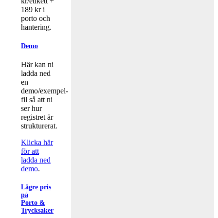
kr/etikett +
189 kr i
porto och
hantering.
Demo
Här kan ni
ladda ned
en
demo/exempel-
fil så att ni
ser hur
registret är
strukturerat.
Klicka här
för att
ladda ned
demo
.
Lägre pris
på
Porto &
Trycksaker