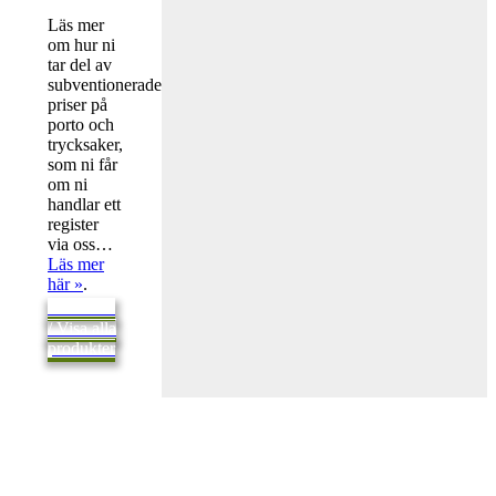
Läs mer
om hur ni
tar del av
subventionerade
priser på
porto och
trycksaker,
som ni får
om ni
handlar ett
register
via oss…
Läs mer
här »
.
Tillbaka
/ Visa alla
produkter