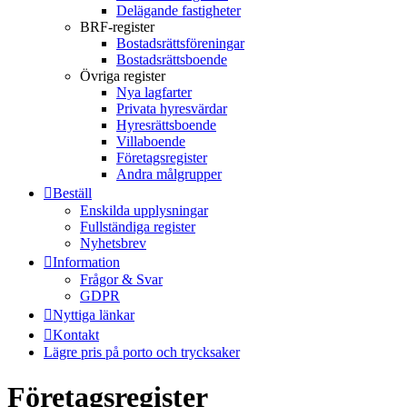
Delägande fastigheter
BRF-register
Bostadsrättsföreningar
Bostadsrättsboende
Övriga register
Nya lagfarter
Privata hyresvärdar
Hyresrättsboende
Villaboende
Företagsregister
Andra målgrupper
Beställ
Enskilda upplysningar
Fullständiga register
Nyhetsbrev
Information
Frågor & Svar
GDPR
Nyttiga länkar
Kontakt
Lägre pris på porto och trycksaker
Företagsregister