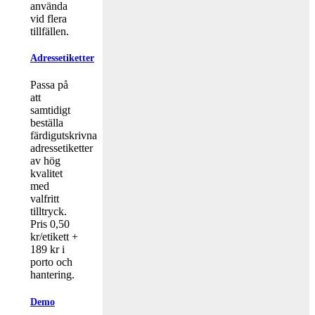
använda
vid flera
tillfällen.
Adressetiketter
Passa på
att
samtidigt
beställa
färdigutskrivna
adressetiketter
av hög
kvalitet
med
valfritt
tilltryck.
Pris 0,50
kr/etikett +
189 kr i
porto och
hantering.
Demo