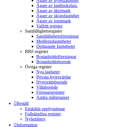
Ägare av hyresfastighet
Ägare av lantbruksfast.
Ägare av åkermark
Ägare av skogsfastighet
Ägare av tomtmark
Valfritt register
Samfällighetsregister
Samfällighetsföreningar
Medlemsfastigheter
Delägande fastigheter
BRF-register
Bostadsrättsföreningar
Bostadsrättsboende
Övriga register
Nya lagfarter
Privata hyresvärdar
Hyresrättsboende
Villaboende
Företagsregister
Andra målgrupper
Beställ
Enskilda upplysningar
Fullständiga register
Nyhetsbrev
Information