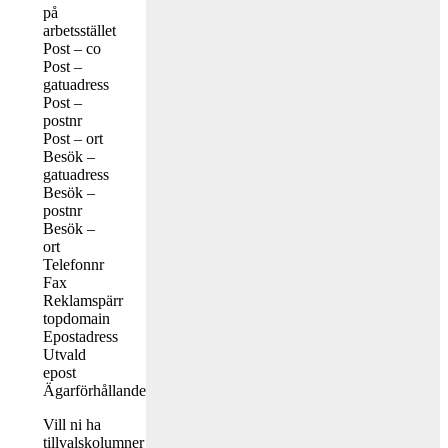
på
arbetsstället
Post – co
Post –
gatuadress
Post –
postnr
Post – ort
Besök –
gatuadress
Besök –
postnr
Besök –
ort
Telefonnr
Fax
Reklamspärr
topdomain
Epostadress
Utvald
epost
Ägarförhållande
Vill ni ha
tillvalskolumner