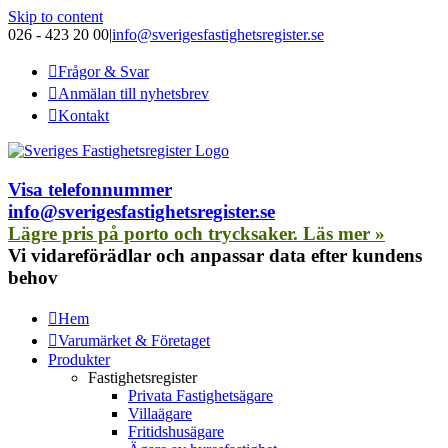
Skip to content
026 - 423 20 00
|
info@sverigesfastighetsregister.se
Frågor & Svar
Anmälan till nyhetsbrev
Kontakt
Visa telefonnummer
info@sverigesfastighetsregister.se
Lägre pris på porto och trycksaker. Läs mer »
Vi vidareförädlar och anpassar data efter kundens
behov
Hem
Varumärket & Företaget
Produkter
Fastighetsregister
Privata Fastighetsägare
Villaägare
Fritidshusägare