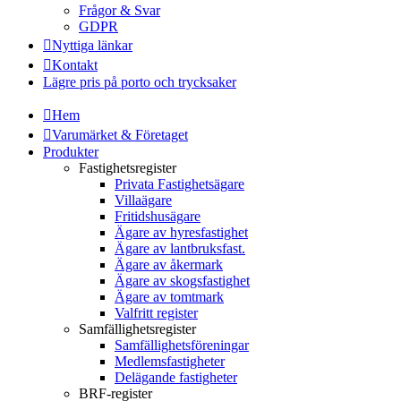
Frågor & Svar
GDPR
Nyttiga länkar
Kontakt
Lägre pris på porto och trycksaker
Hem
Varumärket & Företaget
Produkter
Fastighetsregister
Privata Fastighetsägare
Villaägare
Fritidshusägare
Ägare av hyresfastighet
Ägare av lantbruksfast.
Ägare av åkermark
Ägare av skogsfastighet
Ägare av tomtmark
Valfritt register
Samfällighetsregister
Samfällighetsföreningar
Medlemsfastigheter
Delägande fastigheter
BRF-register