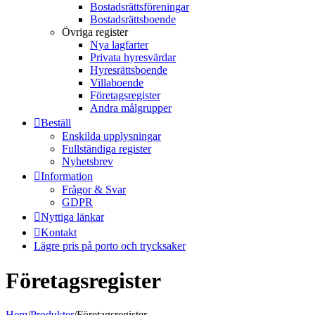
Bostadsrättsföreningar
Bostadsrättsboende
Övriga register
Nya lagfarter
Privata hyresvärdar
Hyresrättsboende
Villaboende
Företagsregister
Andra målgrupper
Beställ
Enskilda upplysningar
Fullständiga register
Nyhetsbrev
Information
Frågor & Svar
GDPR
Nyttiga länkar
Kontakt
Lägre pris på porto och trycksaker
Företagsregister
Hem
/
Produkter
/
Företagsregister