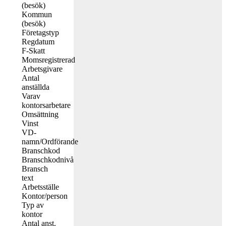
(besök)
Kommun
(besök)
Företagstyp
Regdatum
F-Skatt
Momsregistrerad
Arbetsgivare
Antal
anställda
Varav
kontorsarbetare
Omsättning
Vinst
VD-
namn/Ordförande
Branschkod
Branschkodnivå
Bransch
text
Arbetsställe
Kontor/person
Typ av
kontor
Antal anst.