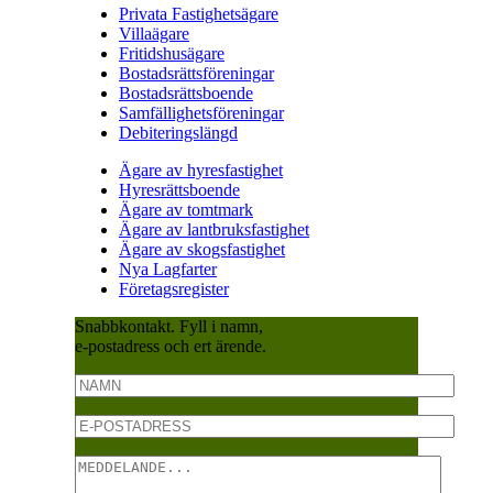
Privata Fastighetsägare
Villaägare
Fritidshusägare
Bostadsrättsföreningar
Bostadsrättsboende
Samfällighetsföreningar
Debiteringslängd
Ägare av hyresfastighet
Hyresrättsboende
Ägare av tomtmark
Ägare av lantbruksfastighet
Ägare av skogsfastighet
Nya Lagfarter
Företagsregister
Snabbkontakt. Fyll i namn,
e-postadress och ert ärende.