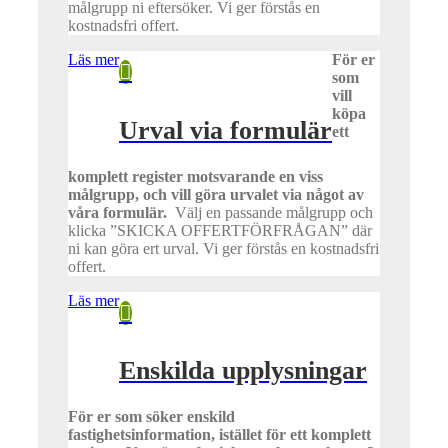
målgrupp ni eftersöker. Vi ger förstås en
kostnadsfri offert.
Läs mer
För er
som
vill
köpa
Urval via formulär
ett
komplett register motsvarande en viss
målgrupp, och vill göra urvalet via något av
våra formulär.
Välj en passande målgrupp och
klicka ”SKICKA OFFERTFÖRFRÅGAN” där
ni kan göra ert urval. Vi ger förstås en kostnadsfri
offert.
Läs mer
Enskilda upplysningar
För er som söker enskild
fastighetsinformation, istället för ett komplett