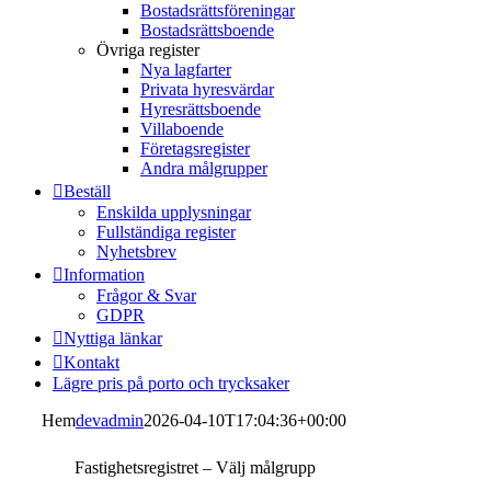
Bostadsrättsföreningar
Bostadsrättsboende
Övriga register
Nya lagfarter
Privata hyresvärdar
Hyresrättsboende
Villaboende
Företagsregister
Andra målgrupper
Beställ
Enskilda upplysningar
Fullständiga register
Nyhetsbrev
Information
Frågor & Svar
GDPR
Nyttiga länkar
Kontakt
Lägre pris på porto och trycksaker
Hem
devadmin
2026-04-10T17:04:36+00:00
Fastighetsregistret – Välj målgrupp