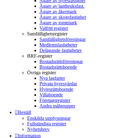
Ägare av hyresfastighet
Ägare av lantbruksfast.
Ägare av åkermark
Ägare av skogsfastighet
Ägare av tomtmark
Valfritt register
Samfällighetsregister
Samfällighetsföreningar
Medlemsfastigheter
Delägande fastigheter
BRF-register
Bostadsrättsföreningar
Bostadsrättsboende
Övriga register
Nya lagfarter
Privata hyresvärdar
Hyresrättsboende
Villaboende
Företagsregister
Andra målgrupper
Beställ
Enskilda upplysningar
Fullständiga register
Nyhetsbrev
Information