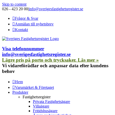
Skip to content
026 - 423 20 00
|
info@sverigesfastighetsregister.se
Frågor & Svar
Anmälan till nyhetsbrev
Kontakt
Visa telefonnummer
info@sverigesfastighetsregister.se
Lägre pris på porto och trycksaker. Läs mer »
Vi vidareförädlar och anpassar data efter kundens
behov
Hem
Varumärket & Företaget
Produkter
Fastighetsregister
Privata Fastighetsägare
Villaägare
Fritidshusägare