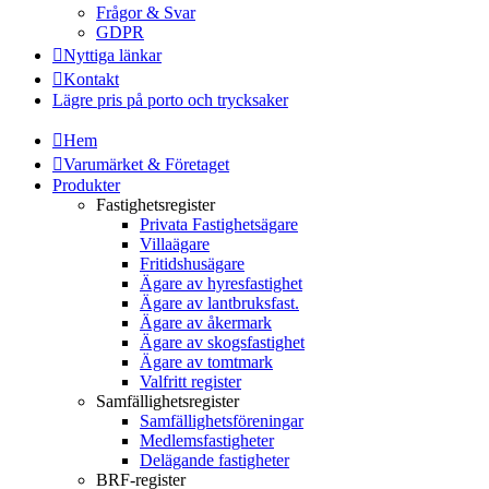
Frågor & Svar
GDPR
Nyttiga länkar
Kontakt
Lägre pris på porto och trycksaker
Hem
Varumärket & Företaget
Produkter
Fastighetsregister
Privata Fastighetsägare
Villaägare
Fritidshusägare
Ägare av hyresfastighet
Ägare av lantbruksfast.
Ägare av åkermark
Ägare av skogsfastighet
Ägare av tomtmark
Valfritt register
Samfällighetsregister
Samfällighetsföreningar
Medlemsfastigheter
Delägande fastigheter
BRF-register