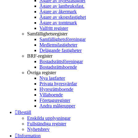
Ägare av hyresfastighet
Ägare av lantbruksfast.
Ägare av åkermark
Ägare av skogsfastighet
Ägare av tomtmark
Valfritt register
Samfällighetsregister
Samfällighetsföreningar
Medlemsfastigheter
Delägande fastigheter
BRF-register
Bostadsrättsföreningar
Bostadsrättsboende
Övriga register
Nya lagfarter
Privata hyresvärdar
Hyresrättsboende
Villaboende
Företagsregister
Andra målgrupper
Beställ
Enskilda upplysningar
Fullständiga register
Nyhetsbrev
Information