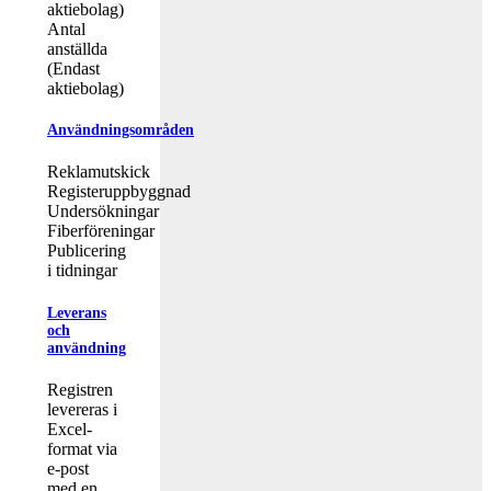
aktiebolag)
Antal
anställda
(Endast
aktiebolag)
Användningsområden
Reklamutskick
Registeruppbyggnad
Undersökningar
Fiberföreningar
Publicering
i tidningar
Leverans
och
användning
Registren
levereras i
Excel-
format via
e-post
med en