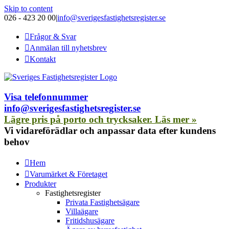
Skip to content
026 - 423 20 00
|
info@sverigesfastighetsregister.se
Frågor & Svar
Anmälan till nyhetsbrev
Kontakt
Visa telefonnummer
info@sverigesfastighetsregister.se
Lägre pris på porto och trycksaker. Läs mer »
Vi vidareförädlar och anpassar data efter kundens
behov
Hem
Varumärket & Företaget
Produkter
Fastighetsregister
Privata Fastighetsägare
Villaägare
Fritidshusägare