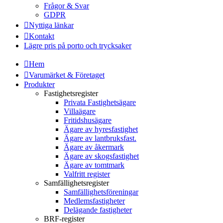
Frågor & Svar
GDPR
Nyttiga länkar
Kontakt
Lägre pris på porto och trycksaker
Hem
Varumärket & Företaget
Produkter
Fastighetsregister
Privata Fastighetsägare
Villaägare
Fritidshusägare
Ägare av hyresfastighet
Ägare av lantbruksfast.
Ägare av åkermark
Ägare av skogsfastighet
Ägare av tomtmark
Valfritt register
Samfällighetsregister
Samfällighetsföreningar
Medlemsfastigheter
Delägande fastigheter
BRF-register