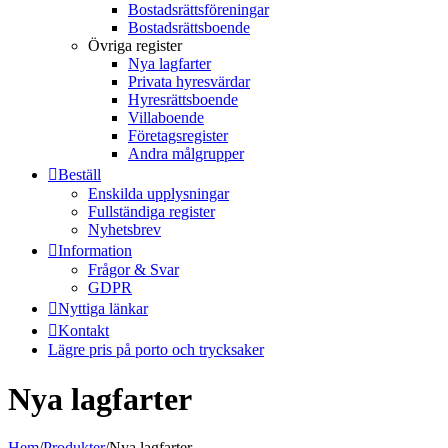
Bostadsrättsföreningar
Bostadsrättsboende
Övriga register
Nya lagfarter
Privata hyresvärdar
Hyresrättsboende
Villaboende
Företagsregister
Andra målgrupper
Beställ
Enskilda upplysningar
Fullständiga register
Nyhetsbrev
Information
Frågor & Svar
GDPR
Nyttiga länkar
Kontakt
Lägre pris på porto och trycksaker
Nya lagfarter
Hem
/
Produkter
/
Nya lagfarter