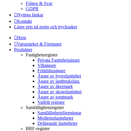
Frågor & Svar
GDPR
Nyttiga länkar
Kontakt
Lägre pris på porto och trycksaker
Hem
Varumärket & Företaget
Produkter
Fastighetsregister
Privata Fastighetsägare
Villaägare
Fritidshusägare
Ägare av hyresfastighet
Ägare av lantbruksfast.
Ägare av åkermark
Ägare av skogsfastighet
Ägare av tomtmark
Valfritt register
Samfällighetsregister
Samfällighetsföreningar
Medlemsfastigheter
Delägande fastigheter
BRF-register