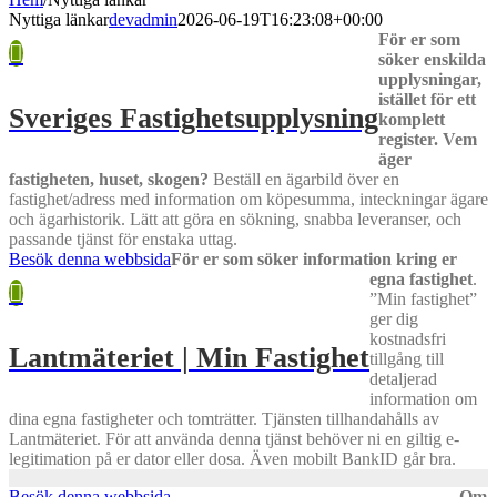
Nyttiga länkar
devadmin
2026-06-19T16:23:08+00:00
För er som
söker enskilda
upplysningar,
istället för ett
Sveriges Fastighetsupplysning
komplett
register. Vem
äger
fastigheten, huset, skogen?
Beställ en ägarbild över en
fastighet/adress med information om köpesumma, inteckningar ägare
och ägarhistorik. Lätt att göra en sökning, snabba leveranser, och
passande tjänst för enstaka uttag.
Besök denna webbsida
För er som söker information kring er
egna fastighet
.
”Min fastighet”
ger dig
kostnadsfri
Lantmäteriet | Min Fastighet
tillgång till
detaljerad
information om
dina egna fastigheter och tomträtter. Tjänsten tillhandahålls av
Lantmäteriet. För att använda denna tjänst behöver ni en giltig e-
legitimation på er dator eller dosa. Även mobilt BankID går bra.
Besök denna webbsida
Om