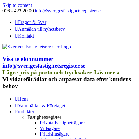
Skip to content
026 - 423 20 00
|
info@sverigesfastighetsregister.se
Frågor & Svar
Anmälan till nyhetsbrev
Kontakt
Visa telefonnummer
info@sverigesfastighetsregister.se
Lägre pris på porto och trycksaker. Läs mer »
Vi vidareförädlar och anpassar data efter kundens
behov
Hem
Varumärket & Företaget
Produkter
Fastighetsregister
Privata Fastighetsägare
Villaägare
Fritidshusägare