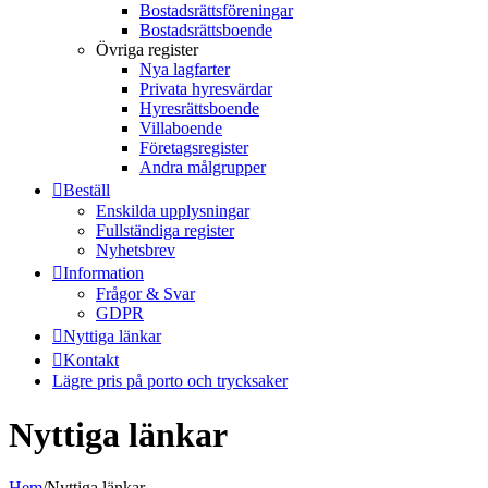
Bostadsrättsföreningar
Bostadsrättsboende
Övriga register
Nya lagfarter
Privata hyresvärdar
Hyresrättsboende
Villaboende
Företagsregister
Andra målgrupper
Beställ
Enskilda upplysningar
Fullständiga register
Nyhetsbrev
Information
Frågor & Svar
GDPR
Nyttiga länkar
Kontakt
Lägre pris på porto och trycksaker
Nyttiga länkar
Hem
/
Nyttiga länkar