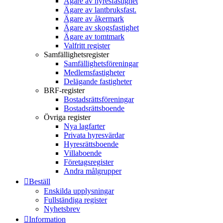
Ägare av hyresfastighet
Ägare av lantbruksfast.
Ägare av åkermark
Ägare av skogsfastighet
Ägare av tomtmark
Valfritt register
Samfällighetsregister
Samfällighetsföreningar
Medlemsfastigheter
Delägande fastigheter
BRF-register
Bostadsrättsföreningar
Bostadsrättsboende
Övriga register
Nya lagfarter
Privata hyresvärdar
Hyresrättsboende
Villaboende
Företagsregister
Andra målgrupper
Beställ
Enskilda upplysningar
Fullständiga register
Nyhetsbrev
Information