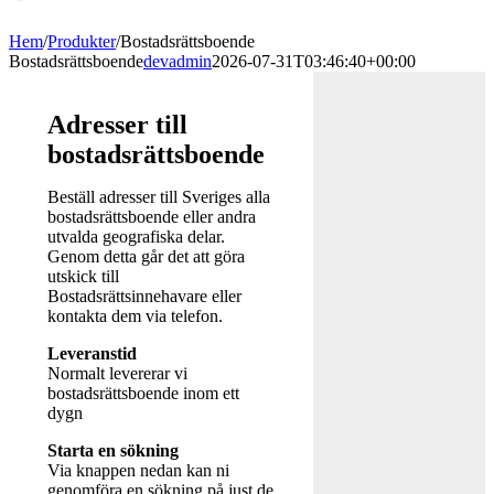
Hem
/
Produkter
/
Bostadsrättsboende
Bostadsrättsboende
devadmin
2026-07-31T03:46:40+00:00
Adresser till
bostadsrättsboende
Beställ adresser till Sveriges alla
bostadsrättsboende eller andra
utvalda geografiska delar.
Genom detta går det att göra
utskick till
Bostadsrättsinnehavare eller
kontakta dem via telefon.
Leveranstid
Normalt levererar vi
bostadsrättsboende inom ett
dygn
Starta en sökning
Via knappen nedan kan ni
genomföra en sökning på just de