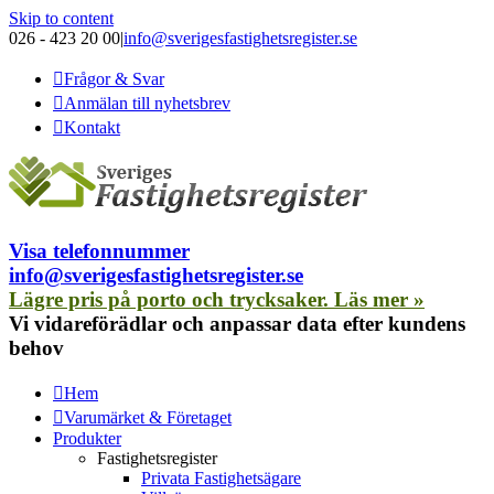
Skip to content
026 - 423 20 00
|
info@sverigesfastighetsregister.se
Frågor & Svar
Anmälan till nyhetsbrev
Kontakt
Visa telefonnummer
info@sverigesfastighetsregister.se
Lägre pris på porto och trycksaker. Läs mer »
Vi vidareförädlar och anpassar data efter kundens
behov
Hem
Varumärket & Företaget
Produkter
Fastighetsregister
Privata Fastighetsägare