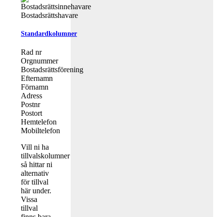
Standardkolumner
Rad nr
Orgnummer
Bostadsrättsförening
Efternamn
Förnamn
Adress
Postnr
Postort
Hemtelefon
Mobiltelefon
Vill ni ha
tillvalskolumner
så hittar ni
alternativ
för tillval
här under.
Vissa
tillval
finns bara