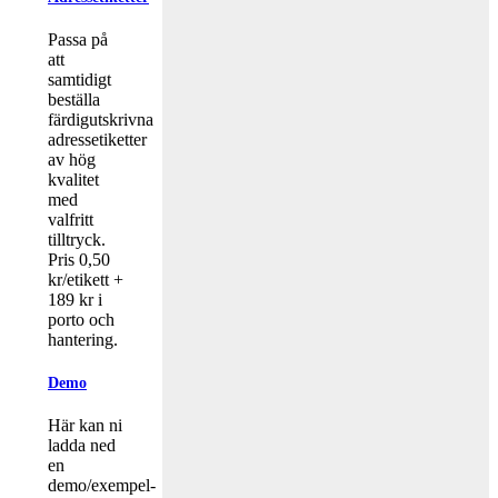
Passa på
att
samtidigt
beställa
färdigutskrivna
adressetiketter
av hög
kvalitet
med
valfritt
tilltryck.
Pris 0,50
kr/etikett +
189 kr i
porto och
hantering.
Demo
Här kan ni
ladda ned
en
demo/exempel-