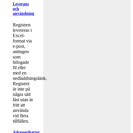
Leverans
och
användning
Registren
levereras i
Excel-
format via
e-post,
antingen
som
bifogade
fil eller
med en
nedladdningslänk.
Registret
är inte på
några sätt
låst utan är
fritt att
använda
vid flera
tillfällen.
Adressetiketter