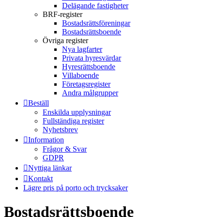
Delägande fastigheter
BRF-register
Bostadsrättsföreningar
Bostadsrättsboende
Övriga register
Nya lagfarter
Privata hyresvärdar
Hyresrättsboende
Villaboende
Företagsregister
Andra målgrupper
Beställ
Enskilda upplysningar
Fullständiga register
Nyhetsbrev
Information
Frågor & Svar
GDPR
Nyttiga länkar
Kontakt
Lägre pris på porto och trycksaker
Bostadsrättsboende