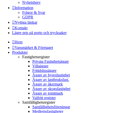
Nyhetsbrev
Information
Frågor & Svar
GDPR
Nyttiga länkar
Kontakt
Lägre pris på porto och trycksaker
Hem
Varumärket & Företaget
Produkter
Fastighetsregister
Privata Fastighetsägare
Villaägare
Fritidshusägare
Ägare av hyresfastighet
Ägare av lantbruksfast.
Ägare av åkermark
Ägare av skogsfastighet
Ägare av tomtmark
Valfritt register
Samfällighetsregister
Samfällighetsföreningar
Medlemsfastigheter