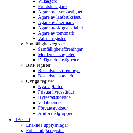
Villaägare
Fritidshusägare
Ägare av hyresfastighet
Ägare av lantbruksfast.
Ägare av åkermark
Ägare av skogsfastighet
Ägare av tomtmark
Valfritt register
Samfällighetsregister
Samfällighetsföreningar
Medlemsfastigheter
Delägande fastigheter
BRF-register
Bostadsrättsföreningar
Bostadsrättsboende
Övriga register
Nya lagfarter
Privata hyresvärdar
Hyresrättsboende
Villaboende
Företagsregister
Andra målgrupper
Beställ
Enskilda upplysningar
Fullständiga register