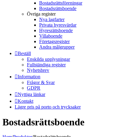
Bostadsrättsföreningar
Bostadsrättsboende
Övriga register
Nya lagfarter
Privata hyresvärdar
Hyresrättsboende
Villaboende
Företagsregister
Andra målgrupper
Beställ
Enskilda upplysningar
Fullständiga register
Nyhetsbrev
Information
Frågor & Svar
GDPR
Nyttiga länkar
Kontakt
Lägre pris på porto och trycksaker
Bostadsrättsboende
Hem
/
Produkter
/
Bostadsrättsboende