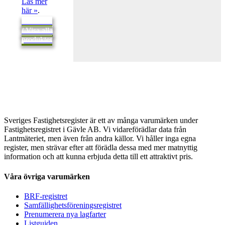
Läs mer
här »
.
Tillbaka
/ Visa alla
produkter
Sveriges Fastighetsregister är ett av många varumärken under
Fastighetsregistret i Gävle AB. Vi vidareförädlar data från
Lantmäteriet, men även från andra källor. Vi håller inga egna
register, men strävar efter att förädla dessa med mer matnyttig
information och att kunna erbjuda detta till ett attraktivt pris.
Våra övriga varumärken
BRF-registret
Samfällighetsföreningsregistret
Prenumerera nya lagfarter
Listguiden