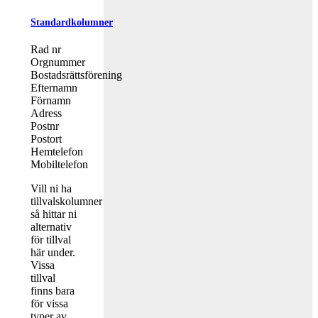
Standardkolumner
Rad nr
Orgnummer
Bostadsrättsförening
Efternamn
Förnamn
Adress
Postnr
Postort
Hemtelefon
Mobiltelefon
Vill ni ha
tillvalskolumner
så hittar ni
alternativ
för tillval
här under.
Vissa
tillval
finns bara
för vissa
typer av