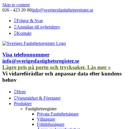
Skip to content
026 - 423 20 00
|
info@sverigesfastighetsregister.se
Frågor & Svar
Anmälan till nyhetsbrev
Kontakt
Visa telefonnummer
info@sverigesfastighetsregister.se
Lägre pris på porto och trycksaker. Läs mer »
Vi vidareförädlar och anpassar data efter kundens
behov
Hem
Varumärket & Företaget
Produkter
Fastighetsregister
Privata Fastighetsägare
Villaägare
Fritidshusägare