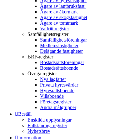
Ägare av hyresfastighet
Ägare av lantbruksfast.
Ägare av åkermark
Ägare av skogsfastighet
Ägare av tomtmark
Valfritt register
Samfällighetsregister
Samfällighetsföreningar
Medlemsfastigheter
Delägande fastigheter
BRF-register
Bostadsrättsföreningar
Bostadsrättsboende
Övriga register
Nya lagfarter
Privata hyresvärdar
Hyresrättsboende
Villaboende
Företagsregister
Andra målgrupper
Beställ
Enskilda upplysningar
Fullständiga register
Nyhetsbrev
Information