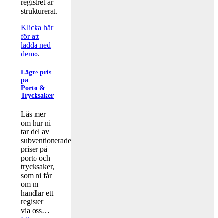
registret är
strukturerat.
Klicka här
för att
ladda ned
demo
.
Lägre pris
på
Porto &
Trycksaker
Läs mer
om hur ni
tar del av
subventionerade
priser på
porto och
trycksaker,
som ni får
om ni
handlar ett
register
via oss…