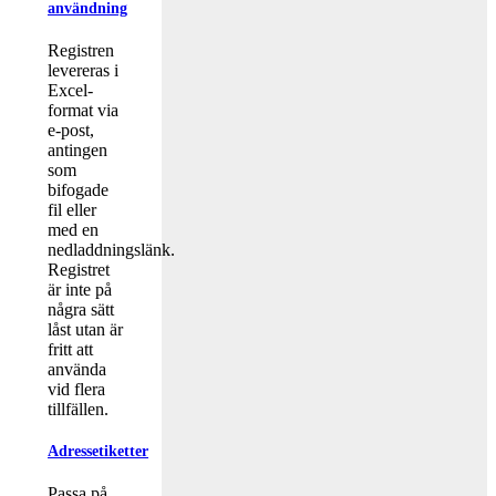
användning
Registren
levereras i
Excel-
format via
e-post,
antingen
som
bifogade
fil eller
med en
nedladdningslänk.
Registret
är inte på
några sätt
låst utan är
fritt att
använda
vid flera
tillfällen.
Adressetiketter
Passa på