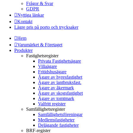
Frågor & Svar
GDPR
Nyttiga länkar
Kontakt
Lägre pris på porto och trycksaker
Hem
Varumärket & Företaget
Produkter
Fastighetsregister
Privata Fastighetsägare
Villaägare
Fritidshusägare
Ägare av hyresfastighet
Ägare av lantbruksfast.
Ägare av åkermark
Ägare av skogsfastighet
Ägare av tomtmark
Valfritt register
Samfällighetsregister
Samfällighetsföreningar
Medlemsfastigheter
Delägande fastigheter
BRF-register