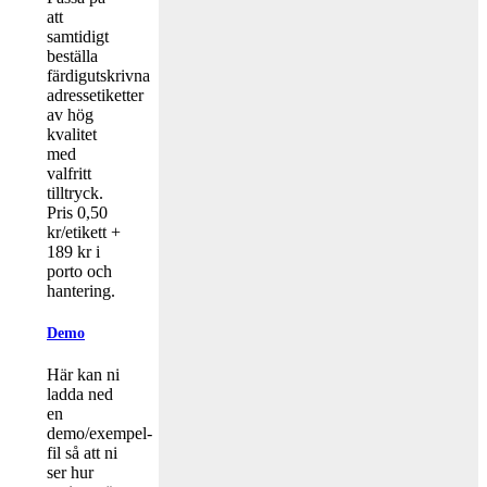
att
samtidigt
beställa
färdigutskrivna
adressetiketter
av hög
kvalitet
med
valfritt
tilltryck.
Pris 0,50
kr/etikett +
189 kr i
porto och
hantering.
Demo
Här kan ni
ladda ned
en
demo/exempel-
fil så att ni
ser hur