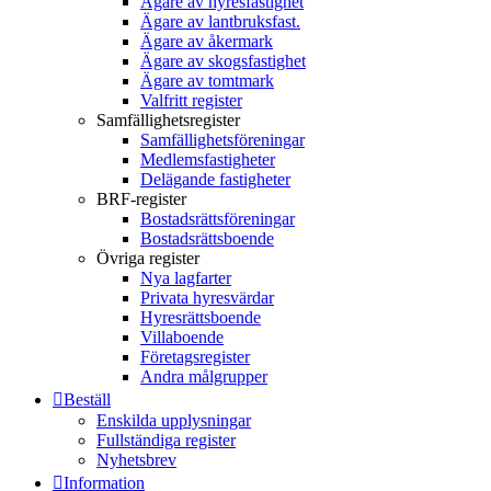
Ägare av hyresfastighet
Ägare av lantbruksfast.
Ägare av åkermark
Ägare av skogsfastighet
Ägare av tomtmark
Valfritt register
Samfällighetsregister
Samfällighetsföreningar
Medlemsfastigheter
Delägande fastigheter
BRF-register
Bostadsrättsföreningar
Bostadsrättsboende
Övriga register
Nya lagfarter
Privata hyresvärdar
Hyresrättsboende
Villaboende
Företagsregister
Andra målgrupper
Beställ
Enskilda upplysningar
Fullständiga register
Nyhetsbrev
Information