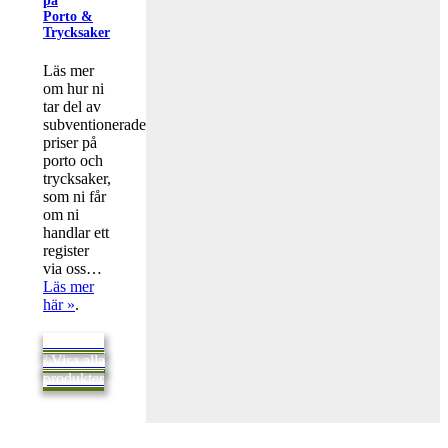
på
Porto &
Trycksaker
Läs mer
om hur ni
tar del av
subventionerade
priser på
porto och
trycksaker,
som ni får
om ni
handlar ett
register
via oss…
Läs mer
här »
.
Tillbaka
/ Visa alla
produkter