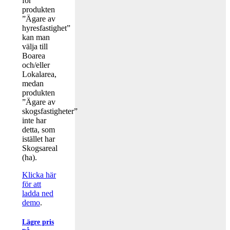
för
produkten
”Ägare av
hyresfastighet”
kan man
välja till
Boarea
och/eller
Lokalarea,
medan
produkten
”Ägare av
skogsfastigheter”
inte har
detta, som
istället har
Skogsareal
(ha).
Klicka här
för att
ladda ned
demo
.
Lägre pris