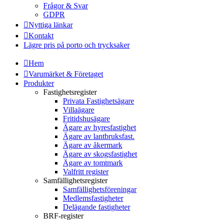
Frågor & Svar
GDPR
Nyttiga länkar
Kontakt
Lägre pris på porto och trycksaker
Hem
Varumärket & Företaget
Produkter
Fastighetsregister
Privata Fastighetsägare
Villaägare
Fritidshusägare
Ägare av hyresfastighet
Ägare av lantbruksfast.
Ägare av åkermark
Ägare av skogsfastighet
Ägare av tomtmark
Valfritt register
Samfällighetsregister
Samfällighetsföreningar
Medlemsfastigheter
Delägande fastigheter
BRF-register