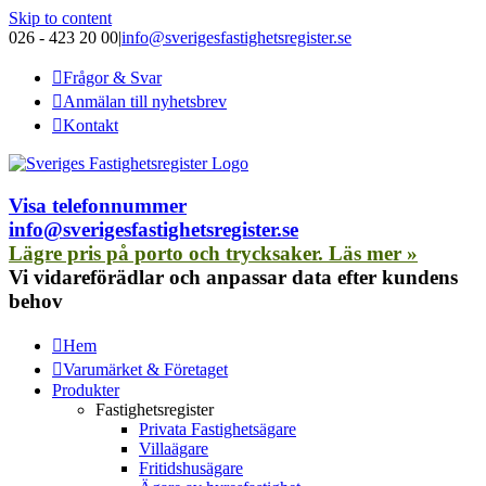
Skip to content
026 - 423 20 00
|
info@sverigesfastighetsregister.se
Frågor & Svar
Anmälan till nyhetsbrev
Kontakt
Visa telefonnummer
info@sverigesfastighetsregister.se
Lägre pris på porto och trycksaker. Läs mer »
Vi vidareförädlar och anpassar data efter kundens
behov
Hem
Varumärket & Företaget
Produkter
Fastighetsregister
Privata Fastighetsägare
Villaägare
Fritidshusägare