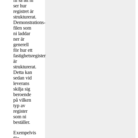
fil så att ni
ser hur
registret är
strukturerat.
Demonstrations-
filen som
ni laddar
ner är
generell
för hur ett
fastighetsregister
är
strukturerat.
Detta kan
sedan vid
leverans
skilja sig
beroende
på vilken
typ av
register
som ni
beställer.
Exempelvis