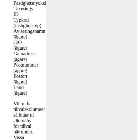
Fastighetsnyckel
Taxerings
ID
Typkod
(fastighetstyp)
Aviseringsnamn
(ägare)
C/O
(ägare)
Gatuadress
(ägare)
Postnummer
(ägare)
Postort
(ägare)
Land
(ägare)
Vill ni ha
tillvalskolumner
så hittar ni
alternativ
för tillval
här under.
Vissa