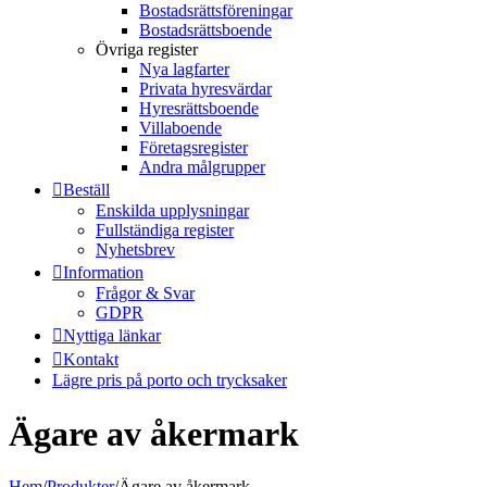
Bostadsrättsföreningar
Bostadsrättsboende
Övriga register
Nya lagfarter
Privata hyresvärdar
Hyresrättsboende
Villaboende
Företagsregister
Andra målgrupper
Beställ
Enskilda upplysningar
Fullständiga register
Nyhetsbrev
Information
Frågor & Svar
GDPR
Nyttiga länkar
Kontakt
Lägre pris på porto och trycksaker
Ägare av åkermark
Hem
/
Produkter
/
Ägare av åkermark