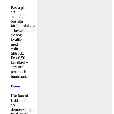
Passa på
att
samtidigt
beställa
färdigutskrivna
adressetiketter
av hög
kvalitet
med
valfritt
tilltryck.
Pris 0,50
kr/etikett +
189 kr i
porto och
hantering.
Demo
Här kan ni
ladda ned
en
demo/exempel-