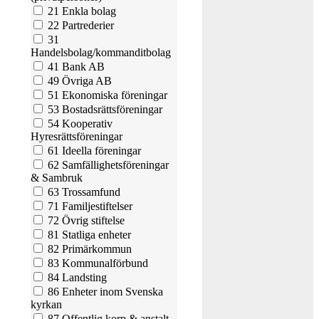
21 Enkla bolag
22 Partrederier
31
Handelsbolag/kommanditbolag
41 Bank AB
49 Övriga AB
51 Ekonomiska föreningar
53 Bostadsrättsföreningar
54 Kooperativ
Hyresrättsföreningar
61 Ideella föreningar
62 Samfällighetsföreningar
& Sambruk
63 Trossamfund
71 Familjestiftelser
72 Övrig stiftelse
81 Statliga enheter
82 Primärkommun
83 Kommunalförbund
84 Landsting
86 Enheter inom Svenska
kyrkan
87 Offentlig korp & anstalt