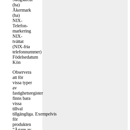
(ha)
Åkermark
(ha)
NIX-
Telefon-
markering
NIX-
tvättat
(NIX-fria
telefonnummer)
Födelsedatum
Kön
Observera
att för
vissa typer
av
fastighetsregister
finns bara
vissa
tillval
tillgängliga. Exempelvis
för
produkten
”Ägare av