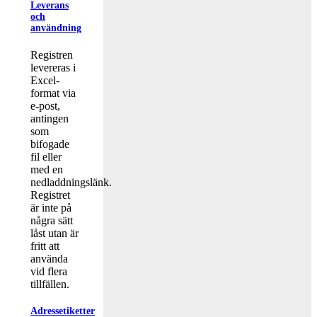
Leverans
och
användning
Registren
levereras i
Excel-
format via
e-post,
antingen
som
bifogade
fil eller
med en
nedladdningslänk.
Registret
är inte på
några sätt
låst utan är
fritt att
använda
vid flera
tillfällen.
Adressetiketter