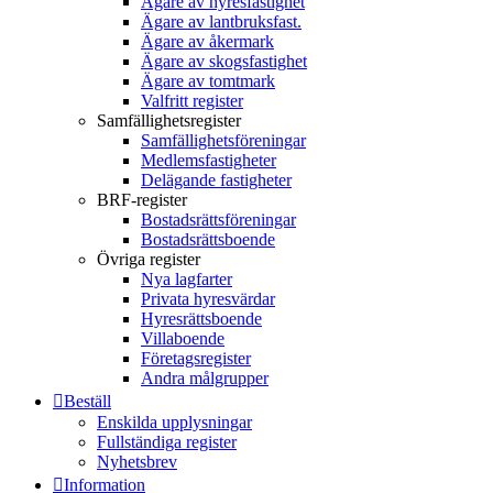
Ägare av hyresfastighet
Ägare av lantbruksfast.
Ägare av åkermark
Ägare av skogsfastighet
Ägare av tomtmark
Valfritt register
Samfällighetsregister
Samfällighetsföreningar
Medlemsfastigheter
Delägande fastigheter
BRF-register
Bostadsrättsföreningar
Bostadsrättsboende
Övriga register
Nya lagfarter
Privata hyresvärdar
Hyresrättsboende
Villaboende
Företagsregister
Andra målgrupper
Beställ
Enskilda upplysningar
Fullständiga register
Nyhetsbrev
Information