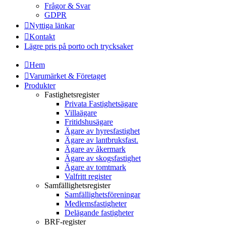
Frågor & Svar
GDPR
Nyttiga länkar
Kontakt
Lägre pris på porto och trycksaker
Hem
Varumärket & Företaget
Produkter
Fastighetsregister
Privata Fastighetsägare
Villaägare
Fritidshusägare
Ägare av hyresfastighet
Ägare av lantbruksfast.
Ägare av åkermark
Ägare av skogsfastighet
Ägare av tomtmark
Valfritt register
Samfällighetsregister
Samfällighetsföreningar
Medlemsfastigheter
Delägande fastigheter
BRF-register