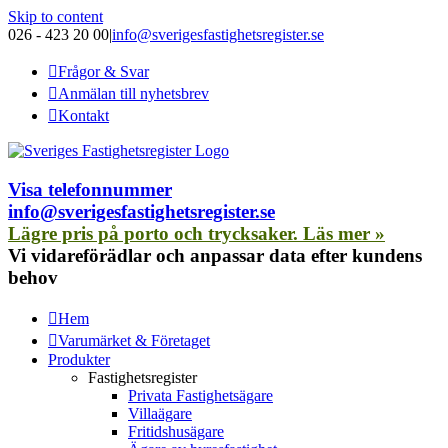
Skip to content
026 - 423 20 00
|
info@sverigesfastighetsregister.se
Frågor & Svar
Anmälan till nyhetsbrev
Kontakt
Visa telefonnummer
info@sverigesfastighetsregister.se
Lägre pris på porto och trycksaker. Läs mer »
Vi vidareförädlar och anpassar data efter kundens
behov
Hem
Varumärket & Företaget
Produkter
Fastighetsregister
Privata Fastighetsägare
Villaägare
Fritidshusägare