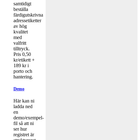
samtidigt
beställa
färdigutskrivna
adressetiketter
av hög
kvalitet
med
valfritt
tilltryck.
Pris 0,50
kr/etikett +
189 kr i
porto och
hantering.
Demo
Här kan ni
ladda ned
en
demo/exempel-
fil så att ni
ser hur
registret är