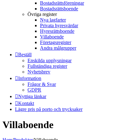
Bostadsrättsföreningar
Bostadsrättsboende
Övriga register
Nya lagfarter
Privata hyresvärdar
Hyresrättsboende
Villaboende
Företagsregister
Andra målgrupper
Beställ
Enskilda upplysningar
Fullständiga register
Nyhetsbrev
Information
Frågor & Svar
GDPR
Nyttiga länkar
Kontakt
Lägre pris på porto och trycksaker
Villaboende
Hem
/
Produkter
/
Villaboende