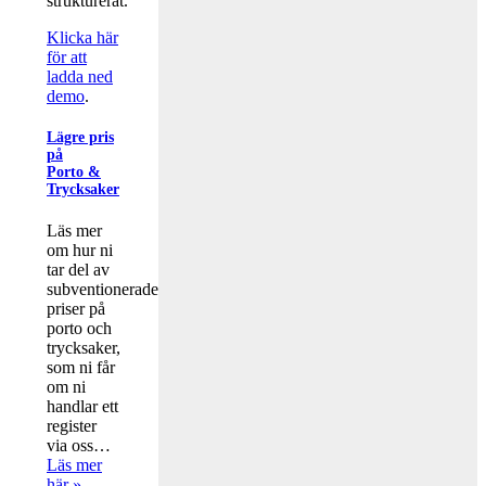
strukturerat.
Klicka här
för att
ladda ned
demo
.
Lägre pris
på
Porto &
Trycksaker
Läs mer
om hur ni
tar del av
subventionerade
priser på
porto och
trycksaker,
som ni får
om ni
handlar ett
register
via oss…
Läs mer
här »
.