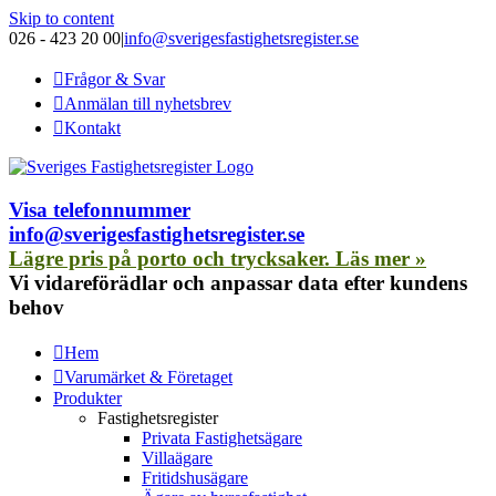
Skip to content
026 - 423 20 00
|
info@sverigesfastighetsregister.se
Frågor & Svar
Anmälan till nyhetsbrev
Kontakt
Visa telefonnummer
info@sverigesfastighetsregister.se
Lägre pris på porto och trycksaker. Läs mer »
Vi vidareförädlar och anpassar data efter kundens
behov
Hem
Varumärket & Företaget
Produkter
Fastighetsregister
Privata Fastighetsägare
Villaägare
Fritidshusägare