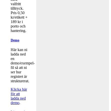
valfritt
tilltryck.
Pris 0,50
kr/etikett +
189 kr i
porto och
hantering.
Demo
Här kan ni
ladda ned
en
demo/exempel-
fil så att ni
ser hur
registret är
strukturerat.
Klicka här
för att
ladda ned
demo
.