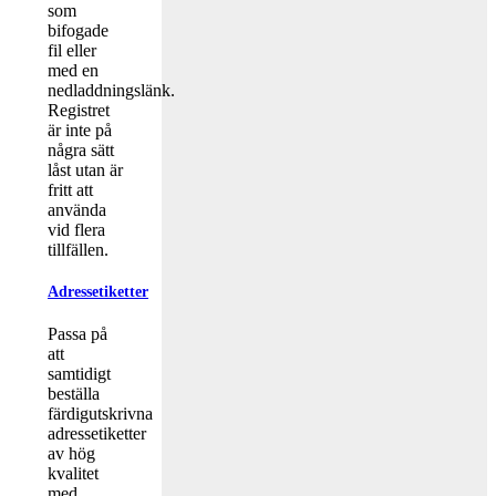
som
bifogade
fil eller
med en
nedladdningslänk.
Registret
är inte på
några sätt
låst utan är
fritt att
använda
vid flera
tillfällen.
Adressetiketter
Passa på
att
samtidigt
beställa
färdigutskrivna
adressetiketter
av hög
kvalitet
med