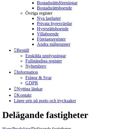
Bostadsrättsföreningar
Bostadsrättsboende
Övriga register
Nya lagfarter
Privata hyresvärdar
Hyresrättsboende
Villaboende
Företagsregister
Andra målgrupper
Beställ
Enskilda upplysningar
Fullständiga register
Nyhetsbrev
Information
Frågor & Svar
GDPR
Nyttiga länkar
Kontakt
Lägre pris på porto och trycksaker
Delägande fastigheter
Hem
/
Produkter
/
Delägande fastigheter