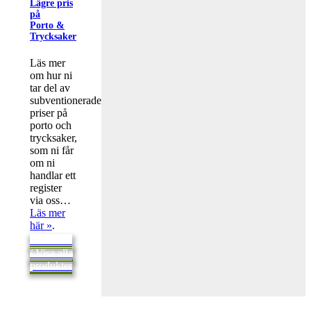
Lägre pris
på
Porto &
Trycksaker
Läs mer
om hur ni
tar del av
subventionerade
priser på
porto och
trycksaker,
som ni får
om ni
handlar ett
register
via oss…
Läs mer
här »
.
Tillbaka
/ Visa alla
produkter