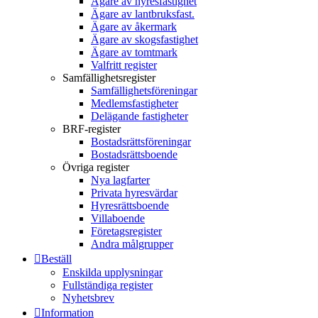
Ägare av hyresfastighet
Ägare av lantbruksfast.
Ägare av åkermark
Ägare av skogsfastighet
Ägare av tomtmark
Valfritt register
Samfällighetsregister
Samfällighetsföreningar
Medlemsfastigheter
Delägande fastigheter
BRF-register
Bostadsrättsföreningar
Bostadsrättsboende
Övriga register
Nya lagfarter
Privata hyresvärdar
Hyresrättsboende
Villaboende
Företagsregister
Andra målgrupper
Beställ
Enskilda upplysningar
Fullständiga register
Nyhetsbrev
Information