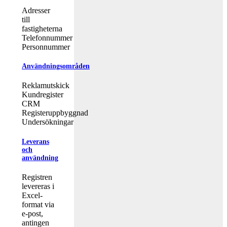
Adresser
till
fastigheterna
Telefonnummer
Personnummer
Användningsområden
Reklamutskick
Kundregister
CRM
Registeruppbyggnad
Undersökningar
Leverans
och
användning
Registren
levereras i
Excel-
format via
e-post,
antingen