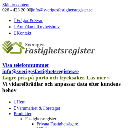
Skip to content
026 - 423 20 00
|
info@sverigesfastighetsregister.se
Frågor & Svar
Anmälan till nyhetsbrev
Kontakt
Visa telefonnummer
info@sverigesfastighetsregister.se
Lägre pris på porto och trycksaker. Läs mer »
Vi vidareförädlar och anpassar data efter kundens
behov
Hem
Varumärket & Företaget
Produkter
Fastighetsregister
Privata Fastighetsägare