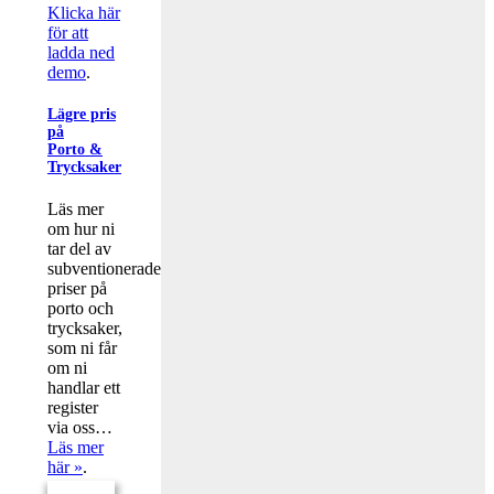
Klicka här
för att
ladda ned
demo
.
Lägre pris
på
Porto &
Trycksaker
Läs mer
om hur ni
tar del av
subventionerade
priser på
porto och
trycksaker,
som ni får
om ni
handlar ett
register
via oss…
Läs mer
här »
.
Tillbaka