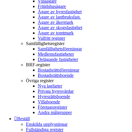
Villaägare
Fritidshusägare
Ägare av hyresfastighet
Ägare av lantbruksfast.
Ägare av åkermark
Ägare av skogsfastighet
Ägare av tomtmark
Valfritt register
Samfällighetsregister
Samfällighetsföreningar
Medlemsfastigheter
Delägande fastigheter
BRF-register
Bostadsrättsföreningar
Bostadsrättsboende
Övriga register
Nya lagfarter
Privata hyresvärdar
Hyresrättsboende
Villaboende
Företagsregister
Andra målgrupper
Beställ
Enskilda upplysningar
Fullständiga register