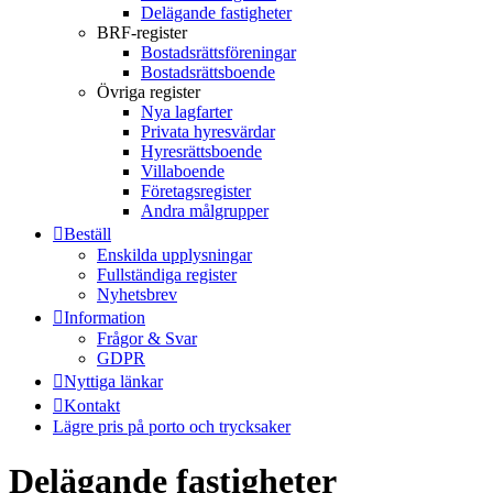
Delägande fastigheter
BRF-register
Bostadsrättsföreningar
Bostadsrättsboende
Övriga register
Nya lagfarter
Privata hyresvärdar
Hyresrättsboende
Villaboende
Företagsregister
Andra målgrupper
Beställ
Enskilda upplysningar
Fullständiga register
Nyhetsbrev
Information
Frågor & Svar
GDPR
Nyttiga länkar
Kontakt
Lägre pris på porto och trycksaker
Delägande fastigheter