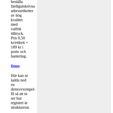
beställa
färdigutskrivna
adressetiketter
av hög
kvalitet
med
valfritt
tilltryck.
Pris 0,50
kr/etikett +
189 kr i
porto och
hantering.
Demo
Här kan ni
ladda ned
en
demo/exempel-
fil så att ni
ser hur
registret är
strukturerat.