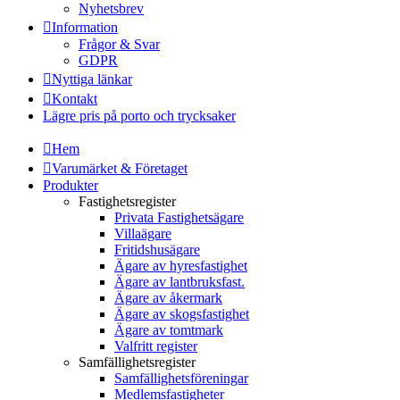
Nyhetsbrev
Information
Frågor & Svar
GDPR
Nyttiga länkar
Kontakt
Lägre pris på porto och trycksaker
Hem
Varumärket & Företaget
Produkter
Fastighetsregister
Privata Fastighetsägare
Villaägare
Fritidshusägare
Ägare av hyresfastighet
Ägare av lantbruksfast.
Ägare av åkermark
Ägare av skogsfastighet
Ägare av tomtmark
Valfritt register
Samfällighetsregister
Samfällighetsföreningar
Medlemsfastigheter