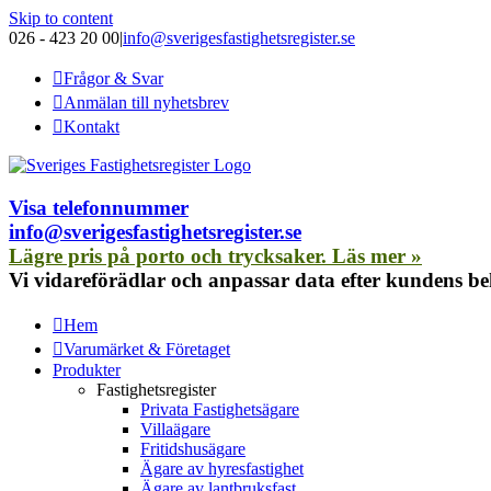
Skip to content
026 - 423 20 00
|
info@sverigesfastighetsregister.se
Frågor & Svar
Anmälan till nyhetsbrev
Kontakt
Visa telefonnummer
info@sverigesfastighetsregister.se
Lägre pris på porto och trycksaker. Läs mer »
Vi vidareförädlar och anpassar data efter kundens b
Hem
Varumärket & Företaget
Produkter
Fastighetsregister
Privata Fastighetsägare
Villaägare
Fritidshusägare
Ägare av hyresfastighet
Ägare av lantbruksfast.