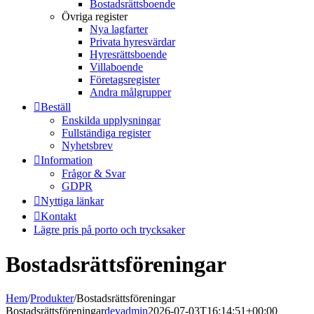
Bostadsrättsboende
Övriga register
Nya lagfarter
Privata hyresvärdar
Hyresrättsboende
Villaboende
Företagsregister
Andra målgrupper
Beställ
Enskilda upplysningar
Fullständiga register
Nyhetsbrev
Information
Frågor & Svar
GDPR
Nyttiga länkar
Kontakt
Lägre pris på porto och trycksaker
Bostadsrättsföreningar
Hem
/
Produkter
/
Bostadsrättsföreningar
Bostadsrättsföreningar
devadmin
2026-07-03T16:14:51+00:00