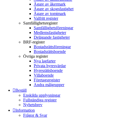
Ägare av åkermark
Ägare av skogsfastighet
Ägare av tomtmark
Valfritt register
Samfällighetsregister
Samfällighetsföreningar
Medlemsfastigheter
Delägande fastigheter
BRF-register
Bostadsrättsföreningar
Bostadsrättsboende
Övriga register
Nya lagfarter
Privata hyresvärdar
Hyresrättsboende
Villaboende
Företagsregister
Andra målgrupper
Beställ
Enskilda upplysningar
Fullständiga register
Nyhetsbrev
Information
Frågor & Svar