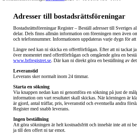
Adresser till bostadsrättsföreningar
Bostadsrättsföreningar Register – Beställ adresser till Sveriges a
delar. Dels finns allmän information om föreningen men även o
och telefonnummer. Informationen uppdateras varje dygn för att h
Längre ned kan ni skicka en offertförfrågan. Efter att ni tackat j
över momentet med offertförfrågan och omgående göra en bestäl
www.brfregistret.se
. Där kan ni direkt göra en beställning av det
Leveranstid
Leverans sker normalt inom 24 timmar.
Starta en sökning
Via knappen nedan kan ni genomföra en sökning på just de målgru
information om vart resultatet skall skickas. När körningen är kl
är gjord, antal träffar, pris, leveranstid och eventuella andra fö
Register med snabb leverans.
Ingen beställning
Att göra sökningen är helt kostnadsfritt och innebär inte att ni best
ja till den offert ni tar emot.