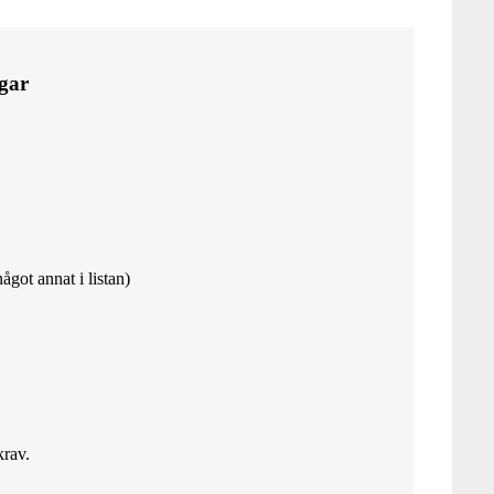
ngar
något annat i listan)
krav.