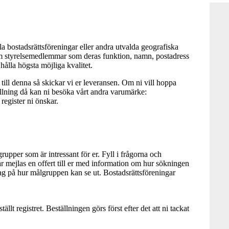
lla bostadsrättsföreningar eller andra utvalda geografiska
m styrelsemedlemmar som deras funktion, namn, postadress
ålla högsta möjliga kvalitet.
a till denna så skickar vi er leveransen. Om ni vill hoppa
lning då kan ni besöka vårt andra varumärke:
 register ni önskar.
pper som är intressant för er. Fyll i frågorna och
ar mejlas en offert till er med information om hur sökningen
rslag på hur målgruppen kan se ut. Bostadsrättsföreningar
ällt registret. Beställningen görs först efter det att ni tackat