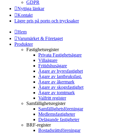
GDPR
Nyttiga länkar
Kontakt
Lägre pris på porto och trycksaker
Hem
Varumärket & Företaget
Produkter
Fastighetsregister
Privata Fastighetsägare
Villaägare
Fritidshusägare
Ägare av hyresfastighet
Ägare av lantbruksfast.
Ägare av åkermark
Ägare av skogsfastighet
Ägare av tomtmark
Valfritt register
Samfällighetsregister
Samfällighetsföreningar
Medlemsfastigheter
Delägande fastigheter
BRF-register
Bostadsrättsföreningar