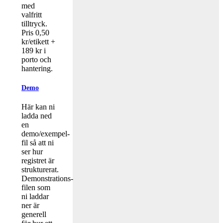
med
valfritt
tilltryck.
Pris 0,50
kr/etikett +
189 kr i
porto och
hantering.
Demo
Här kan ni
ladda ned
en
demo/exempel-
fil så att ni
ser hur
registret är
strukturerat.
Demonstrations-
filen som
ni laddar
ner är
generell