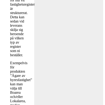
för hur ett
fastighetsregister
är
strukturerat.
Detta kan
sedan vid
leverans
skilja sig
beroende
på vilken
typ av
register
som ni
beställer.
Exempelvis
för
produkten
”Ägare av
hyresfastighet”
kan man
välja till
Boarea
och/eller
Lokalarea,