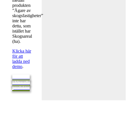
medan
produkten
”Ägare av
skogsfastigheter”
inte har
detta, som
istället har
Skogsareal
(ha).
Klicka här
för att
ladda ned
demo
.
Tillbaka
/ Visa alla
produkter