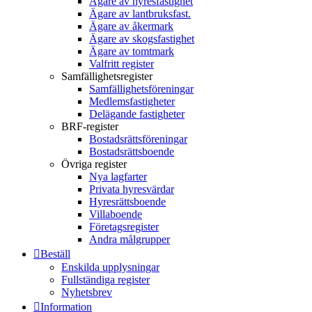
Ägare av hyresfastighet
Ägare av lantbruksfast.
Ägare av åkermark
Ägare av skogsfastighet
Ägare av tomtmark
Valfritt register
Samfällighetsregister
Samfällighetsföreningar
Medlemsfastigheter
Delägande fastigheter
BRF-register
Bostadsrättsföreningar
Bostadsrättsboende
Övriga register
Nya lagfarter
Privata hyresvärdar
Hyresrättsboende
Villaboende
Företagsregister
Andra målgrupper
Beställ
Enskilda upplysningar
Fullständiga register
Nyhetsbrev
Information