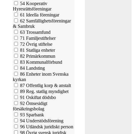
54 Kooperativ
Hyresrättsföreningar
61 Ideella föreningar
62 Samfällighetsföreningar
& Sambruk
63 Trossamfund
71 Familjestiftelser
72 Övrig stiftelse
81 Statliga enheter
82 Primärkommun
83 Kommunalförbund
84 Landsting
86 Enheter inom Svenska
kyrkan
87 Offentlig korp & anstalt
89 Reg. statlig myndighet
91 Oskiftat dödsbo
92 Ömsesidigt
försäkringsbolag
93 Sparbank
94 Understödsförening
96 Utländsk juridiskt person
98 Övrig svensk juridisk