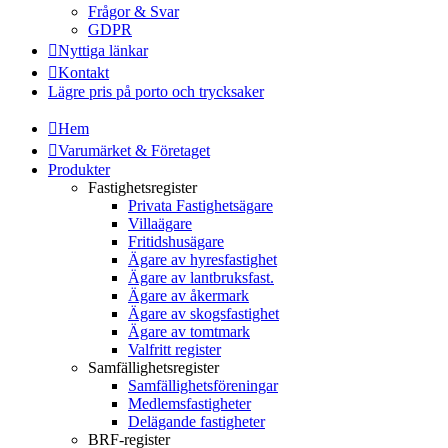
Frågor & Svar
GDPR
Nyttiga länkar
Kontakt
Lägre pris på porto och trycksaker
Hem
Varumärket & Företaget
Produkter
Fastighetsregister
Privata Fastighetsägare
Villaägare
Fritidshusägare
Ägare av hyresfastighet
Ägare av lantbruksfast.
Ägare av åkermark
Ägare av skogsfastighet
Ägare av tomtmark
Valfritt register
Samfällighetsregister
Samfällighetsföreningar
Medlemsfastigheter
Delägande fastigheter
BRF-register