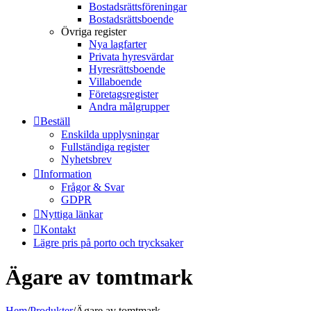
Bostadsrättsföreningar
Bostadsrättsboende
Övriga register
Nya lagfarter
Privata hyresvärdar
Hyresrättsboende
Villaboende
Företagsregister
Andra målgrupper
Beställ
Enskilda upplysningar
Fullständiga register
Nyhetsbrev
Information
Frågor & Svar
GDPR
Nyttiga länkar
Kontakt
Lägre pris på porto och trycksaker
Ägare av tomtmark
Hem
/
Produkter
/
Ägare av tomtmark