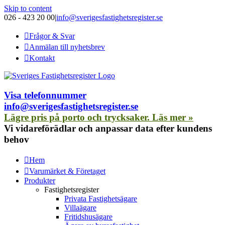
Skip to content
026 - 423 20 00
|
info@sverigesfastighetsregister.se
Frågor & Svar
Anmälan till nyhetsbrev
Kontakt
Visa telefonnummer
info@sverigesfastighetsregister.se
Lägre pris på porto och trycksaker. Läs mer »
Vi vidareförädlar och anpassar data efter kundens
behov
Hem
Varumärket & Företaget
Produkter
Fastighetsregister
Privata Fastighetsägare
Villaägare
Fritidshusägare