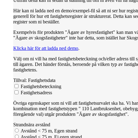
Utifrån detta kan ni sedan ta ställning till om ni även vill ha någo
Här kan ni ladda ned en demo/exempel-fil så att ni ser hur registr
generell för hur ett fastighetsregister är strukturerat. Detta kan 
register som ni beställer.
Exempelvis för produkten "Ägare av hyresfastighet" kan man väl
"Ägare av skogsfastigheter" inte har detta, som istället har Skogs
Klicka här för att ladda ned demo
.
Välj om ni vill ha med fastighetsbeteckning och/eller adress till 
till ägaren. Det händer förstås, beroende på vilken typ av fastig
fastighetens.
Tillval: Fastighetsdata
Fastighetsbeteckning
Fastighetsadress
Övriga egenskaper som ni vill att fastighetsurvalet ska ha. Vi har
kombination med fastighetstypen " 110 Lantbruksenhet, obebygg
föregående val) utgår produkten "Ägare av skogsfastighet".
Strandnära avstånd
Avstånd < 75 m, Egen strand
Avstånd < 75 m, Ej egen strand