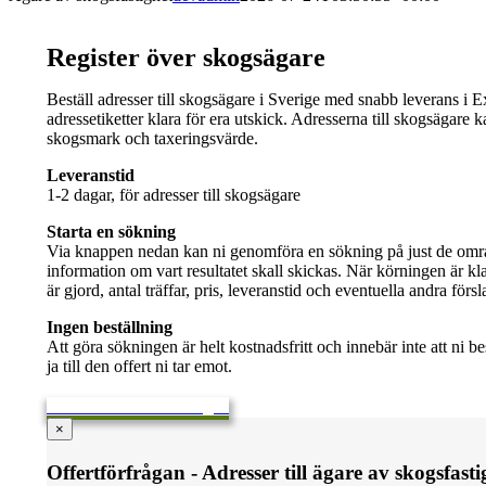
Register över skogsägare
Beställ adresser till skogsägare i Sverige med snabb leverans i 
adressetiketter klara för era utskick. Adresserna till skogsägare k
skogsmark och taxeringsvärde.
Leveranstid
1-2 dagar, för adresser till skogsägare
Starta en sökning
Via knappen nedan kan ni genomföra en sökning på just de område
information om vart resultatet skall skickas. När körningen är kl
är gjord, antal träffar, pris, leveranstid och eventuella andra för
Ingen beställning
Att göra sökningen är helt kostnadsfritt och innebär inte att ni best
ja till den offert ni tar emot.
Skicka en offertförfrågan
×
Offertförfrågan - Adresser till ägare av skogsfasti