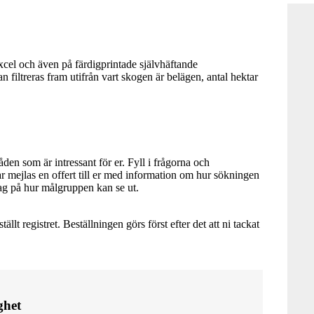
Excel och även på färdigprintade självhäftande
an filtreras fram utifrån vart skogen är belägen, antal hektar
n som är intressant för er. Fyll i frågorna och
ar mejlas en offert till er med information om hur sökningen
slag på hur målgruppen kan se ut.
ällt registret. Beställningen görs först efter det att ni tackat
ghet