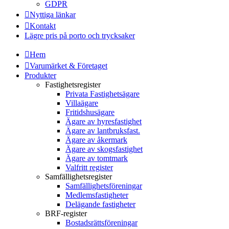
GDPR
Nyttiga länkar
Kontakt
Lägre pris på porto och trycksaker
Hem
Varumärket & Företaget
Produkter
Fastighetsregister
Privata Fastighetsägare
Villaägare
Fritidshusägare
Ägare av hyresfastighet
Ägare av lantbruksfast.
Ägare av åkermark
Ägare av skogsfastighet
Ägare av tomtmark
Valfritt register
Samfällighetsregister
Samfällighetsföreningar
Medlemsfastigheter
Delägande fastigheter
BRF-register
Bostadsrättsföreningar