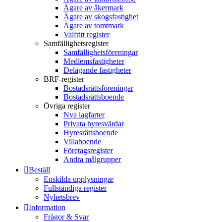
Ägare av åkermark
Ägare av skogsfastighet
Ägare av tomtmark
Valfritt register
Samfällighetsregister
Samfällighetsföreningar
Medlemsfastigheter
Delägande fastigheter
BRF-register
Bostadsrättsföreningar
Bostadsrättsboende
Övriga register
Nya lagfarter
Privata hyresvärdar
Hyresrättsboende
Villaboende
Företagsregister
Andra målgrupper
Beställ
Enskilda upplysningar
Fullständiga register
Nyhetsbrev
Information
Frågor & Svar