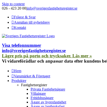
Skip to content
026 - 423 20 00
|
info@sverigesfastighetsregister.se
Frågor & Svar
Anmälan till nyhetsbrev
Kontakt
Visa telefonnummer
info@sverigesfastighetsregister.se
Lägre pris på porto och trycksaker. Läs mer »
Vi vidareförädlar och anpassar data efter kundens b
Hem
Varumärket & Företaget
Produkter
Fastighetsregister
Privata Fastighetsägare
Villaägare
Fritidshusägare
Ägare av hyresfastighet
Ägare av lantbruksfast.