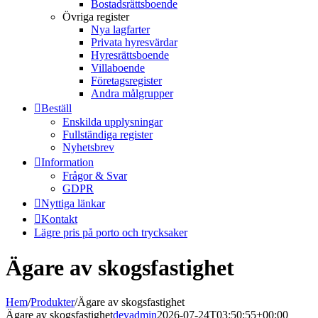
Bostadsrättsboende
Övriga register
Nya lagfarter
Privata hyresvärdar
Hyresrättsboende
Villaboende
Företagsregister
Andra målgrupper
Beställ
Enskilda upplysningar
Fullständiga register
Nyhetsbrev
Information
Frågor & Svar
GDPR
Nyttiga länkar
Kontakt
Lägre pris på porto och trycksaker
Ägare av skogsfastighet
Hem
/
Produkter
/
Ägare av skogsfastighet
Ägare av skogsfastighet
devadmin
2026-07-24T03:50:55+00:00