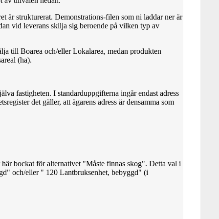
t av tillvalen nedan.
et är strukturerat. Demonstrations-filen som ni laddar ner är
sedan vid leverans skilja sig beroende på vilken typ av
ja till Boarea och/eller Lokalarea, medan produkten
areal (ha).
själva fastigheten. I standarduppgifterna ingår endast adress
hetsregister det gäller, att ägarens adress är densamma som
 här bockat för alternativet "Måste finnas skog". Detta val i
d" och/eller " 120 Lantbruksenhet, bebyggd" (i