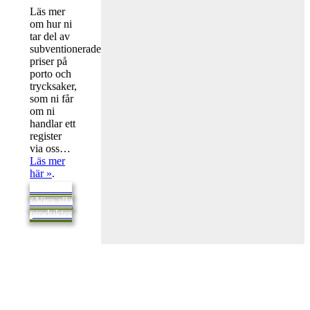
Läs mer
om hur ni
tar del av
subventionerade
priser på
porto och
trycksaker,
som ni får
om ni
handlar ett
register
via oss…
Läs mer
här »
.
Tillbaka
/ Visa alla
produkter