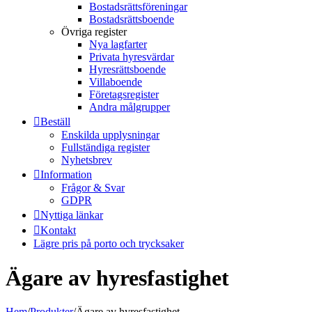
Bostadsrättsföreningar
Bostadsrättsboende
Övriga register
Nya lagfarter
Privata hyresvärdar
Hyresrättsboende
Villaboende
Företagsregister
Andra målgrupper
Beställ
Enskilda upplysningar
Fullständiga register
Nyhetsbrev
Information
Frågor & Svar
GDPR
Nyttiga länkar
Kontakt
Lägre pris på porto och trycksaker
Ägare av hyresfastighet
Hem
/
Produkter
/
Ägare av hyresfastighet