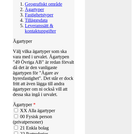
Geografiskt område
Ägartyper
Fastighetstyper
Tilläggsdata
Leveranssätt &
kontaktuppgifter
Ägartyper
Välj vilka ägartyper som ska
vara med i urvalet. Ägartypen
"49 Övriga AB" är redan förvalt
då det är den vanligaste
ägartypen för "Ägare av
hyresfastighet". Det står er dock
fritt att även lägga till andra
ägartyper om ni också vill att
dessa ska ingå i urvalet.
Ägartyper
*
XX Alla ägartyper
00 Fysisk person
(privatpersoner)
21 Enkla bolag
22 Partrederier