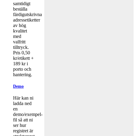
samtidigt
beställa
färdigutskrivna
adressetiketter
av hög
kvalitet
med
valfritt
tilltryck.
Pris 0,50
kr/etikett +
189 kr i
porto och
hantering.
Demo
Här kan ni
ladda ned
en
demo/exempel-
fil så att ni
ser hur
registret är