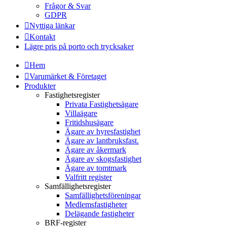
Frågor & Svar
GDPR
Nyttiga länkar
Kontakt
Lägre pris på porto och trycksaker
Hem
Varumärket & Företaget
Produkter
Fastighetsregister
Privata Fastighetsägare
Villaägare
Fritidshusägare
Ägare av hyresfastighet
Ägare av lantbruksfast.
Ägare av åkermark
Ägare av skogsfastighet
Ägare av tomtmark
Valfritt register
Samfällighetsregister
Samfällighetsföreningar
Medlemsfastigheter
Delägande fastigheter
BRF-register