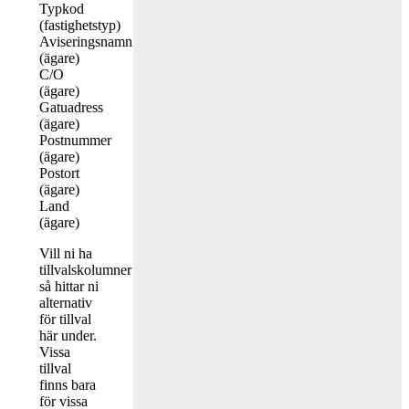
Typkod
(fastighetstyp)
Aviseringsnamn
(ägare)
C/O
(ägare)
Gatuadress
(ägare)
Postnummer
(ägare)
Postort
(ägare)
Land
(ägare)
Vill ni ha
tillvalskolumner
så hittar ni
alternativ
för tillval
här under.
Vissa
tillval
finns bara
för vissa