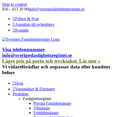
Skip to content
026 - 423 20 00
|
info@sverigesfastighetsregister.se
Frågor & Svar
Anmälan till nyhetsbrev
Kontakt
Visa telefonnummer
info@sverigesfastighetsregister.se
Lägre pris på porto och trycksaker. Läs mer »
Vi vidareförädlar och anpassar data efter kundens
behov
Hem
Varumärket & Företaget
Produkter
Fastighetsregister
Privata Fastighetsägare
Villaägare
Fritidshusägare