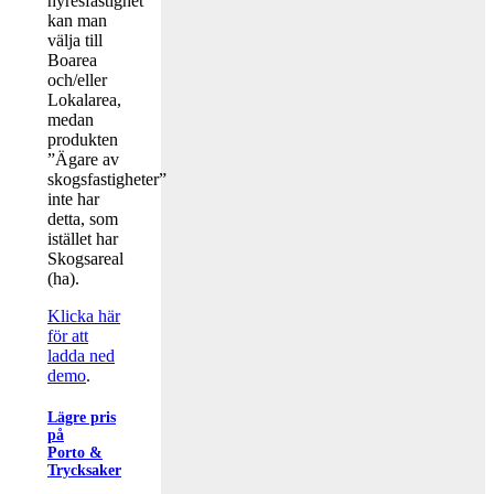
hyresfastighet”
kan man
välja till
Boarea
och/eller
Lokalarea,
medan
produkten
”Ägare av
skogsfastigheter”
inte har
detta, som
istället har
Skogsareal
(ha).
Klicka här
för att
ladda ned
demo
.
Lägre pris
på
Porto &
Trycksaker