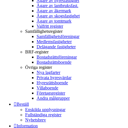
Ägare av hyresfastighet
Ägare av lantbruksfast.
Ägare av åkermark
Ägare av skogsfastighet
Ägare av tomtmark
Valfritt register
Samfällighetsregister
Samfällighetsföreningar
Medlemsfastigheter
Delägande fastigheter
BRF-register
Bostadsrättsföreningar
Bostadsrättsboende
Övriga register
Nya lagfarter
Privata hyresvärdar
Hyresrättsboende
Villaboende
Företagsregister
Andra målgrupper
Beställ
Enskilda upplysningar
Fullständiga register
Nyhetsbrev
Information