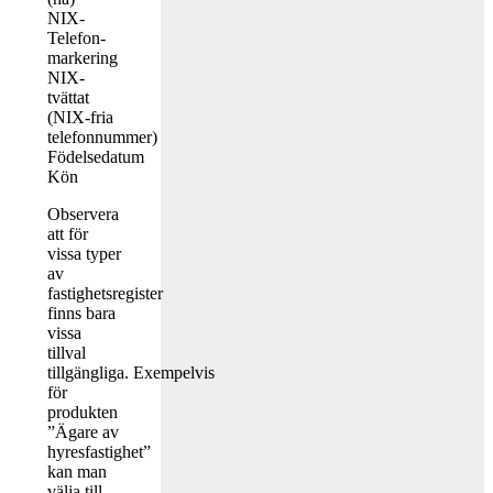
NIX-
Telefon-
markering
NIX-
tvättat
(NIX-fria
telefonnummer)
Födelsedatum
Kön
Observera
att för
vissa typer
av
fastighetsregister
finns bara
vissa
tillval
tillgängliga. Exempelvis
för
produkten
”Ägare av
hyresfastighet”
kan man
välja till